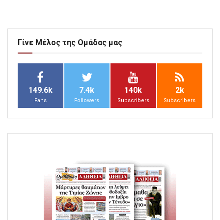
Γίνε Μέλος της Ομάδας μας
149.6k
7.4k
140k
2k
Fans
Followers
Subscribers
Subscribers