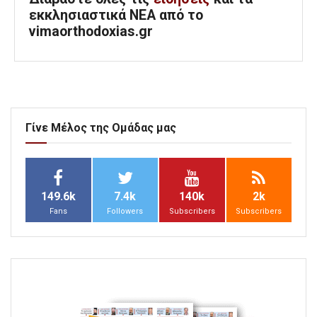
εκκλησιαστικά ΝΕΑ από το
vimaorthodoxias.gr
Γίνε Μέλος της Ομάδας μας
149.6k
7.4k
140k
2k
Fans
Followers
Subscribers
Subscribers