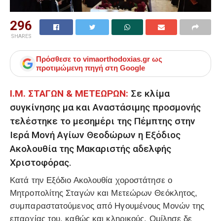
296
SHARES
Πρόσθεσε το
vimaorthodoxias.gr
ως
προτιμώμενη πηγή στη Google
Ι.Μ. ΣΤΑΓΩΝ & ΜΕΤΕΩΡΩΝ:
Σε κλίμα
συγκίνησης μα και Αναστάσιμης προσμονής
τελέστηκε το μεσημέρι της Πέμπτης στην
Ιερά Μονή Αγίων Θεοδώρων η Εξόδιος
Ακολουθία της Μακαριστής αδελφής
Χριστοφόρας.
Κατά την Εξόδιο Ακολουθία χοροστάτησε ο
Μητροπολίτης Σταγών και Μετεώρων Θεόκλητος,
συμπαραστατούμενος από Ηγουμένους Μονών της
επαρχίας του, καθώς και κληρικούς. Ομίλησε δε