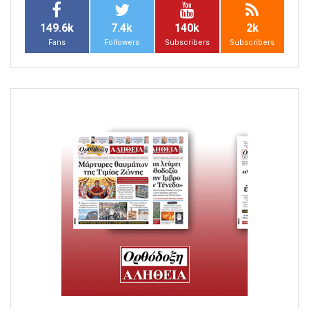
149.6k
7.4k
140k
2k
Fans
Followers
Subscribers
Subscribers