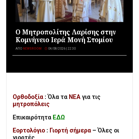
Ο Μητροπολίτης Λαρίσης στην
Κομνήνειο Ιερά Μονή Στομίου
ΑΠΌ
NEWSROOM
04/08/2026 | 22:30
Ορθοδοξία
: Όλα
τα
ΝΕΑ
για τις
μητροπόλεις
Επικαιρότητα
ΕΔΩ
Εορτολόγιο
:
Γιορτή σήμερα
– Όλες οι
γιορτές