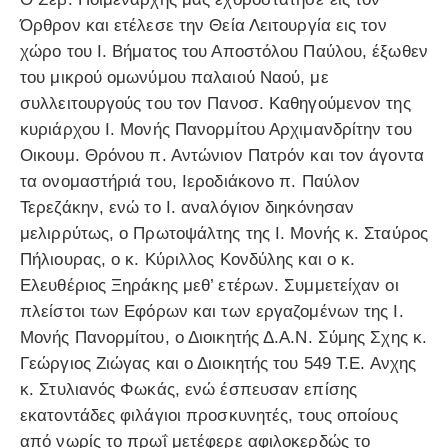
Όρθρον και ετέλεσε την Θεία Λειτουργία εις τον
χώρο του Ι. Βήματος του Αποστόλου Παύλου, έξωθεν
του μικρού ομωνύμου παλαιού Ναού, με
συλλειτουργούς του τον Πανοσ. Καθηγούμενον της
κυριάρχου Ι. Μονής Πανορμίτου Αρχιμανδρίτην του
Οικουμ. Θρόνου π. Αντώνιον Πατρόν και τον άγοντα
τα ονομαστήριά του, Ιεροδιάκονο π. Παύλον
Τερεζάκην, ενώ το Ι. αναλόγιον διηκόνησαν
μελιρρύτως, ο Πρωτοψάλτης της Ι. Μονής κ. Σταύρος
Πήλιουρας, ο κ. Κύριλλος Κονδύλης και ο κ.
Ελευθέριος Ξηράκης μεθ’ ετέρων. Συμμετείχαν οι
πλείστοι των Εφόρων και των εργαζομένων της Ι.
Μονής Πανορμίτου, ο Διοικητής Δ.Α.Ν. Σύμης Σχης κ.
Γεώργιος Ζιώγας και ο Διοικητής του 549 Τ.Ε. Ανχης
κ. Στυλιανός Φωκάς, ενώ έσπευσαν επίσης
εκατοντάδες φιλάγιοι προσκυνητές, τους οποίους
από νωρίς το πρωΐ μετέφερε αφιλοκερδώς το