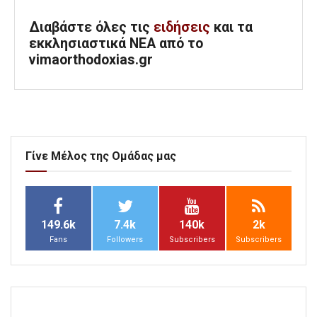
Διαβάστε όλες τις
ειδήσεις
και τα
εκκλησιαστικά ΝΕΑ από το
vimaorthodoxias.gr
Γίνε Μέλος της Ομάδας μας
149.6k
7.4k
140k
2k
Fans
Followers
Subscribers
Subscribers