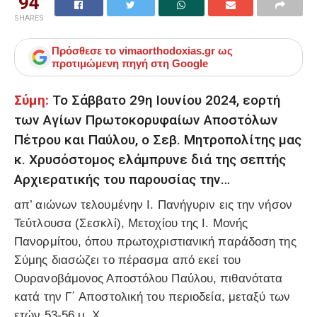
94
SHARES
Πρόσθεσε το
vimaorthodoxias.gr
ως
προτιμώμενη πηγή στη Google
Σύμη:
Το Σάββατο 29η Ιουνίου 2024, εορτή
των Αγίων Πρωτοκορυφαίων Αποστόλων
Πέτρου και Παύλου, ο Σεβ. Μητροπολίτης μας
κ. Χρυσόστομος ελάμπρυνε διά της σεπτής
Αρχιερατικής του παρουσίας την…
απ’ αιώνων τελουμένην Ι. Πανήγυριν εις την νήσον
Τεύτλουσα (Σεσκλί), Μετοχίου της Ι. Μονής
Πανορμίτου, όπου πρωτοχριστιανική παράδοση της
Σύμης διασώζει το πέρασμα από εκεί του
Ουρανοβάμονος Αποστόλου Παύλου, πιθανότατα
κατά την Γ΄ Αποστολική του περιοδεία, μεταξύ των
ετών 53-56 μ. Χ.