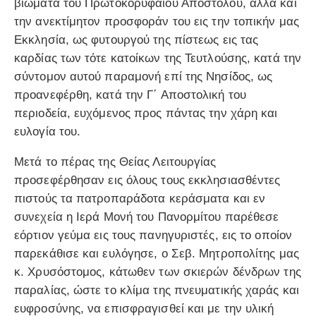
βιώματα του Πρωτοκορυφαίου Αποστόλου, αλλά και
την ανεκτίμητον προσφοράν του εις την τοπικήν μας
Εκκλησία, ως φυτουργού της πίστεως εις τας
καρδίας των τότε κατοίκων της Τευτλούσης, κατά την
σύντομον αυτού παραμονή επί της Νησίδος, ως
προανεφέρθη, κατά την Γ΄ Αποστολική του
περιοδεία, ευχόμενος προς πάντας την χάρη και
ευλογία του.
Μετά το πέρας της Θείας Λειτουργίας
προσεφέρθησαν εις όλους τους εκκλησιασθέντες
πιστούς τα πατροπαράδοτα κεράσματα και εν
συνεχεία η Ιερά Μονή του Πανορμίτου παρέθεσε
εόρτιον γεύμα εις τους πανηγυριστές, εις το οποίον
παρεκάθισε και ευλόγησε, ο Σεβ. Μητροπολίτης μας
κ. Χρυσόστομος, κάτωθεν των σκιερών δένδρων της
παραλίας, ώστε το κλίμα της πνευματικής χαράς και
ευφροσύνης, να επισφραγισθεί και με την υλική