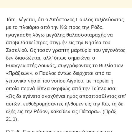
Τότε, λέγεται, ότι ο Απόστολος Παύλος ταξιδεύοντας
με το πλοιάριο από την Κώ προς την Ρόδο,
ηναγκάσθη λόγω μεγάλης θαλασσοταραχής να
αποβιβασθεί προς στιγμήν εις την Νησίδα του
Σεσκλιού. Ως τόσον γραπτή μαρτυρία του γεγονότος
δεν διασώζεται, αλλ’ όπως σημειώνει ο
Ευαγγελιστής Λουκάς, συγγράφοντας το Βιβλίο των
«Πράξεων», ο Παύλος όντως διέρχεται από τα
γειτονικά νησιά του νοτίου Αιγαίου, με πορεία η
οποία περνά δίπλα ακριβώς από την Τεύτλουσα:
«Ως δε εγένετο αναχθήναι ημάς αποσπασθέντας απ’
αυτών, ευθυδρομήσαντες ήλθομεν εις την Κώ, τη δε
εξής εις την Ρόδον, κακείθεν εις Πάταρα». (Πράξ
21,1).
Ο Σεβ. Ποιμενάρχης μας εχοροστάτησε εις τον