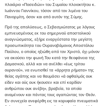
πλοιάριο «Ποσειδών» του Συμαίου πλοιοκτήτου κ.
Ιωάννου Γιαννίκου, τόσον από τον λιμένα του
Πανορμίτη, όσον και από αυτόν της Σύμης.
Πρό της απολύσεως, ο Σεβασμιώτατος με λόγους
εμπνευσμένους εκ του σημερινού αποστολικού
αναγνώσματος, εξήρε εναργέστατα την μεγίστη
προσωπικότητα του Ουρανοβάμονος Αποστόλου
Παύλου, ο οποίος ηξιώθη από τον Χριστό, όχι μόνον
να ακούσει την φωνή Του κατά την θεοφάνεια της
Δαμασκού, αλλά και να ανέλθει «έως τρίτου
ουρανού», να ενωτισθεί τα «άρρητα ρήματα» της
θείας αγάπης και να θαυμάσει «ά οφθαλμός ουκ
είδεν και ούς ουκ ήκουσεν και επί καρδίαν
ανθρώπου ουκ ανέβη», βραβεία, τα οποία
αναμένουν και πάντας τους αγαπώντας τον Θεόν.
Εν συνεχεία ανεφέρθη εις τα κορυφαία πνευματικά