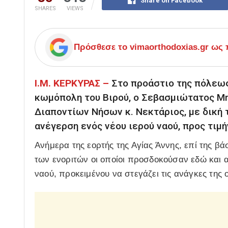
Share on Facebook
SHARES
VIEWS
Πρόσθεσε το
vimaorthodoxias.gr
ως π
Ι.Μ. ΚΕΡΚΥΡΑΣ –
Στο προάστιο της πόλεως 
κωμόπολη του Βιρού, ο Σεβασμιώτατος Μ
Διαποντίων Νήσων κ. Νεκτάριος, με δική τ
ανέγερση ενός νέου ιερού ναού, προς τιμή
Ανήμερα της εορτής της Αγίας Άννης, επί της β
των ενοριτών οι οποίοι προσδοκούσαν εδώ και α
ναού, προκειμένου να στεγάζει τις ανάγκες της