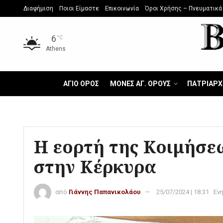
Διαφήμιση
Ποιοι Είμαστε
Επικοινωνία
Όροι Χρήσης – Πνευματικά
6
°C
Athens
ΑΓΙΟ ΟΡΟΣ
ΜΟΝΕΣ ΑΓ. ΟΡΟΥΣ
ΠΑΤΡΙΑΡΧ
Η εορτή της Κοιμήσε
στην Κέρκυρα
από
Γιάννης Παπανικολάου
25/07/2024 | 18:31
Εν