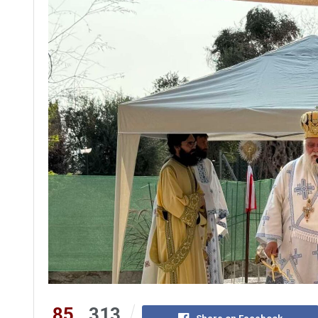
85
313