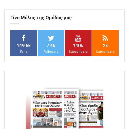
Γίνε Μέλος της Ομάδας μας
149.6k
7.4k
140k
2k
Fans
Followers
Subscribers
Subscribers