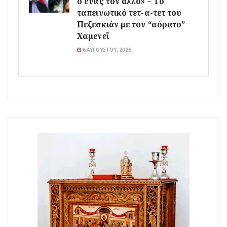
ο ένας τον άλλο» – Το
ταπεινωτικό τετ-α-τετ του
Πεζεσκιάν με τον “αόρατο”
Χαμενεΐ
6 ΑΥΓΟΎΣΤΟΥ, 2026