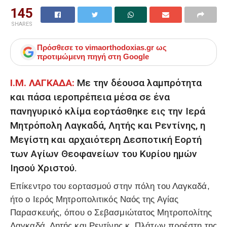
145
SHARES
Πρόσθεσε το
vimaorthodoxias.gr
ως
προτιμώμενη πηγή στη Google
Ι.Μ. ΛΑΓΚΑΔΑ:
Με την δέουσα λαμπρότητα
και πάσα ιεροπρέπεια μέσα σε ένα
πανηγυρικό κλίμα εορτάσθηκε εις την Ιερά
Μητρόπολη Λαγκαδά, Λητής και Ρεντίνης, η
Μεγίστη και αρχαιότερη Δεσποτική Εορτή
των Αγίων Θεοφανείων του Κυρίου ημών
Ιησού Χριστού.
Επίκεντρο του εορτασμού στην πόλη του Λαγκαδά,
ήτο ο Ιερός Μητροπολιτικός Ναός της Αγίας
Παρασκευής, όπου ο Σεβασμιώτατος Μητροπολίτης
Λαγκαδά, Λητής και Ρεντίνης κ. Πλάτων προέστη της