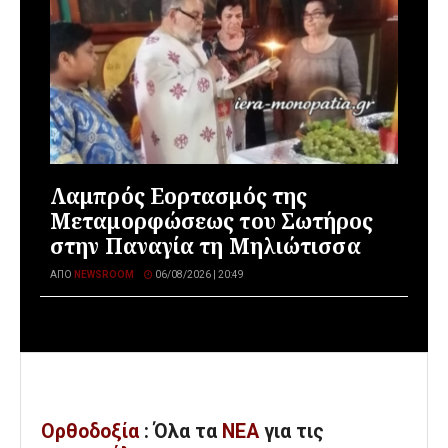
Λαμπρός Εορτασμός της
Μεταμορφώσεως του Σωτήρος
στην Παναγία τη Μηλιώτισσα
ΑΠΌ
NEWSROOM
06/08/2026 | 20:49
Ορθοδοξία
: Όλα
τα
ΝΕΑ
για τις