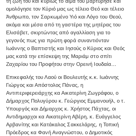
τη ζωή του και κυρίως το αίμα του μαρτύρησε και
ομολόγησε τον Κύριό μας ως τέλειο Θεό και τέλειο
Άνθρωπο, τον Σαρκωμένο Υιό και Λόγο του Θεού,
ακόμα και μέσα από τη γαστέρα της μητέρας του
Ελισάβετ, σκιρτώντας από αγαλλίαση για το
γεγονός πως για πρώτη φορά συναντιόνταν
Ιωάννης ο Βαπτιστής και Ιησούς ο Κύριος και Θεός
μας κατά την επίσκεψη της Μαριάμ στο σπίτι
Ζαχαρίου του Προφήτου στην Ορεινή Ιουδαία…
Επικεφαλής του Λαού οι Βουλευτής κ.κ. Ιωάννης
Γιώργος και Απόστολος Πάνας, η
Αντιπεριφερειάρχης κα Αικατερίνη Ζωγράφου, ο
Δήμαρχος Πολυγύρου κ. Γεώργιος Εμμανουήλ, ο τ.
Υπουργός και Δήμαρχος κ. Χρήστος Πάχτας, οι
Αντιδημαρχοι κα Αικατερίνη Αβέρη, κ. Ευάγγελος
Αρβανίτης και Κατάκαλος Σακκελάρης, η Τοπική
Πρόεδρος κα Φανή Αναγνώστου, ο Δημοτικός