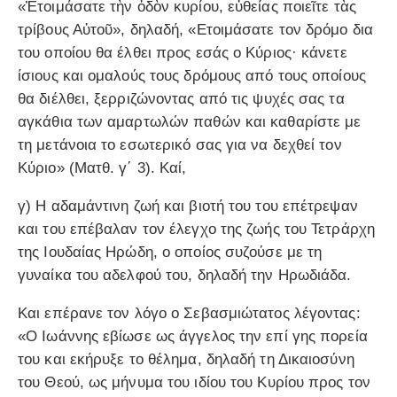
«Ἑτοιμάσατε τὴν ὁδὸν κυρίου, εὐθείας ποιεῖτε τὰς
τρίβους Αὐτοῦ», δηλαδή, «Ετοιμάσατε τον δρόμο δια
του οποίου θα έλθει προς εσάς ο Κύριος· κάνετε
ίσιους και ομαλούς τους δρόμους από τους οποίους
θα διέλθει, ξερριζώνοντας από τις ψυχές σας τα
αγκάθια των αμαρτωλών παθών και καθαρίστε με
τη μετάνοια το εσωτερικό σας για να δεχθεί τον
Κύριο» (Ματθ. γ΄ 3). Καί,
γ) Η αδαμάντινη ζωή και βιοτή του του επέτρεψαν
και του επέβαλαν τον έλεγχο της ζωής του Τετράρχη
της Ιουδαίας Ηρώδη, ο οποίος συζούσε με τη
γυναίκα του αδελφού του, δηλαδή την Ηρωδιάδα.
Και επέρανε τον λόγο ο Σεβασμιώτατος λέγοντας:
«Ο Ιωάννης εβίωσε ως άγγελος την επί γης πορεία
του και εκήρυξε το θέλημα, δηλαδή τη Δικαιοσύνη
του Θεού, ως μήνυμα του ιδίου του Κυρίου προς τον