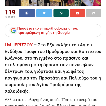
119
SHARES
Πρόσθεσε το
vimaorthodoxias.gr
ως
προτιμώμενη πηγή στη Google
Ι.Μ. ΙΕΡΙΣΣΟΥ
– Στο Εξωκκλήσι του Αγίου
Ενδόξου Προφήτου Προδρόμου και Βαπτιστού
Ιωάννου, στο πνιγμένο στο πράσινο και
στολισμένο με τη δροσιά των πανύψηλων
δέντρων του, γιόρτασε και για φέτος
πανηγυρικά τον Προστάτη και Πολιούχο του η
κωμόπολη του Αγίου Προδρόμου της
Χαλκιδικής.
Άλλωστε ο ευλογημένος αυτός Τόπος το όνομά του
προσπορίστηκε απ’ αυτό το Εξωκκλήσι, χτισμένο