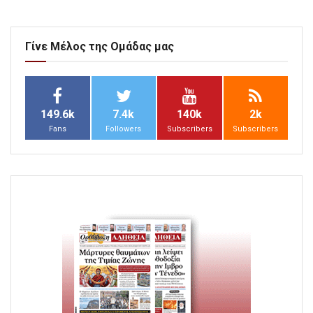
Γίνε Μέλος της Ομάδας μας
149.6k
7.4k
140k
2k
Fans
Followers
Subscribers
Subscribers