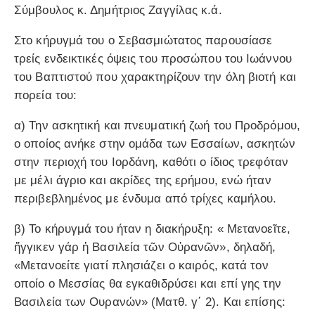
Σύμβουλος κ. Δημήτριος Ζαγγίλας κ.ά.
Στο κήρυγμά του ο Σεβασμιώτατος παρουσίασε
τρείς ενδεικτικές όψεις του προσώπου του Ιωάννου
του Βαπτιστού που χαρακτηρίζουν την όλη βιοτή και
πορεία του:
α) Την ασκητική και πνευματική ζωή του Προδρόμου,
ο οποίος ανήκε στην ομάδα των Εσσαίων, ασκητών
στην περιοχή του Ιορδάνη, καθότι ο ίδιος τρεφόταν
με μέλι άγριο και ακρίδες της ερήμου, ενώ ήταν
περιβεβλημένος με ένδυμα από τρίχες καμήλου.
β) Το κήρυγμά του ήταν η διακήρυξη: « Μετανοεῖτε,
ἤγγικεν γάρ ἡ Βασιλεία τῶν Οὐρανῶν», δηλαδή,
«Μετανοείτε γιατί πλησιάζει ο καιρός, κατά τον
οποίο ο Μεσσίας θα εγκαθιδρύσει και επί γης την
Βασιλεία των Ουρανών» (Ματθ. γ΄ 2). Και επίσης: