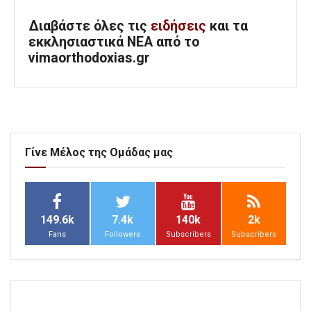
Διαβάστε όλες τις
ειδήσεις
και τα
εκκλησιαστικά ΝΕΑ από το
vimaorthodoxias.gr
Γίνε Μέλος της Ομάδας μας
149.6k
7.4k
140k
2k
Fans
Followers
Subscribers
Subscribers