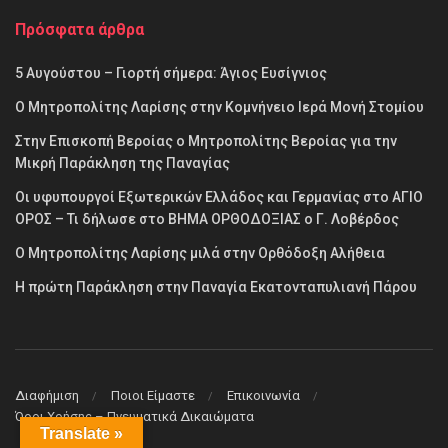
Πρόσφατα άρθρα
5 Αυγούστου – Γιορτή σήμερα: Άγιος Ευσίγνιος
Ο Μητροπολίτης Λαρίσης στην Κομνήνειο Ιερά Μονή Στομίου
Στην Επισκοπή Βεροίας ο Μητροπολίτης Βεροίας για την
Μικρή Παράκληση της Παναγίας
Οι υφυπουργοί Εξωτερικών Ελλάδος και Γερμανίας στο ΑΓΙΟ
ΟΡΟΣ – Τι δήλωσε στο ΒΗΜΑ ΟΡΘΟΔΟΞΙΑΣ ο Γ. Λοβέρδος
Ο Μητροπολίτης Λαρίσης μιλά στην Ορθόδοξη Αλήθεια
Η πρώτη Παράκληση στην Παναγία Εκατονταπυλιανή Πάρου
Διαφήμιση
Ποιοι Είμαστε
Επικοινωνία
Όροι Χρήσης – Πνευματικά Δικαιώματα
Translate »