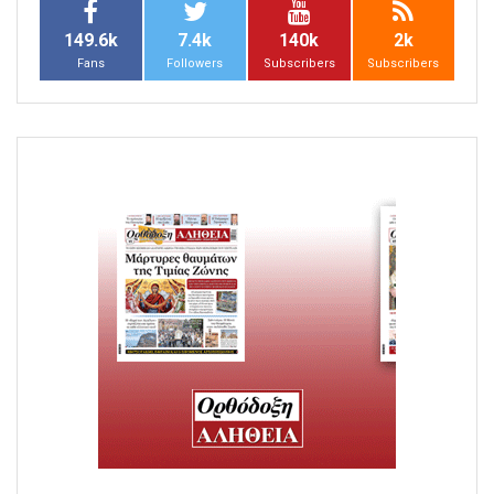
149.6k
7.4k
140k
2k
Fans
Followers
Subscribers
Subscribers