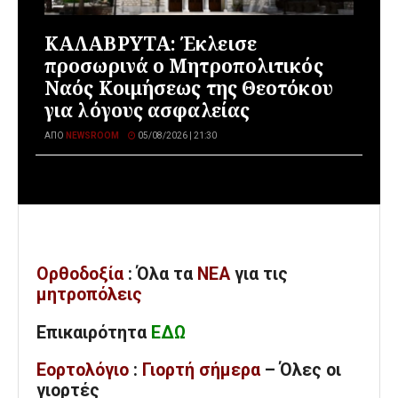
ΚΑΛΑΒΡΥΤΑ: Έκλεισε
προσωρινά ο Μητροπολιτικός
Ναός Κοιμήσεως της Θεοτόκου
για λόγους ασφαλείας
ΑΠΌ
NEWSROOM
05/08/2026 | 21:30
Ορθοδοξία
: Όλα
τα
ΝΕΑ
για τις
μητροπόλεις
Επικαιρότητα
ΕΔΩ
Εορτολόγιο
:
Γιορτή σήμερα
– Όλες οι
γιορτές