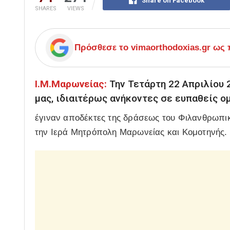
Share on Facebook
SHARES
VIEWS
Πρόσθεσε το
vimaorthodoxias.gr
ως π
Ι.Μ.Μαρωνείας:
Την Τετάρτη 22 Απριλίου 2
μας, ιδιαιτέρως ανήκοντες σε ευπαθείς ο
έγιναν αποδέκτες της δράσεως του Φιλανθρωπ
την Ιερά Μητρόπολη Μαρωνείας και Κομοτηνής.