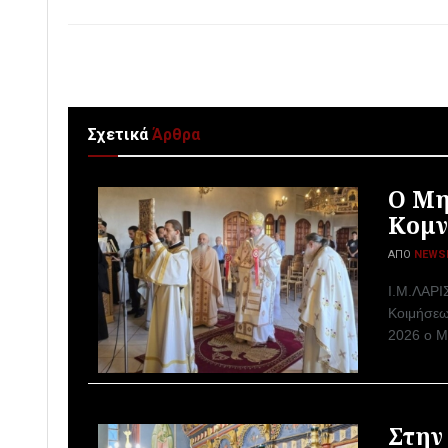
Σχετικά
Άρθρα
Ο Μη
Κομν
ΑΠΌ
NEWS
I.M.ΛΑΡΙ
Κοιμήσεω
2026 ο Μ
Στην