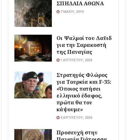
ΣΠΗΛΑΙΑ ΑΘΩΝΑ
7 ΜΑΪ́ΟΥ, 2010
Οι Ψαλμοί του Δαϋιδ
για την Σαρακοστή
της Παναγίας
1 ΑΥΓΟΎΣΤΟΥ, 2026
Στρατηγός Φλώρος
για Τουρκία και F-35:
«Όποιος πατήσει
ελληνικό έδαφος,
πρώτα θα τον
κάψουμε»
4 ΑΥΓΟΎΣΤΟΥ, 2026
Προσευχή στην
Παναγία Γιάτρισσα