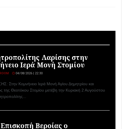
τροπολίτης Λαρίσης στην
ήνειο Ιερά Μονή Στομίου
ROOM
04/08/2026 | 22:30
ΣΗΣ: Στην Κομνήνειο Ιερά Μονή Αγίου Δημητρίου και
ς της Θεοτόκου Στομίου μετέβη την Κυριακή 2 Αυγούστου
ητροπολίτης...
 Επισκοπή Βεροίας ο