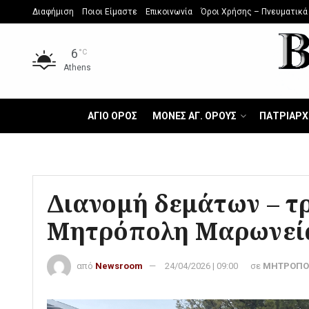
Διαφήμιση
Ποιοι Είμαστε
Επικοινωνία
Όροι Χρήσης – Πνευματικά
6
°C
Athens
ΑΓΙΟ ΟΡΟΣ
ΜΟΝΕΣ ΑΓ. ΟΡΟΥΣ
ΠΑΤΡΙΑΡΧ
Διανομή δεμάτων – τ
Μητρόπολη Μαρωνεί
από
Newsroom
24/04/2026 | 09:00
σε
ΜΗΤΡΟΠΟ