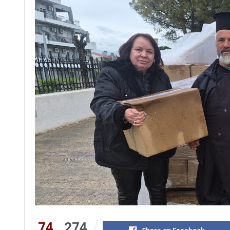
74
274