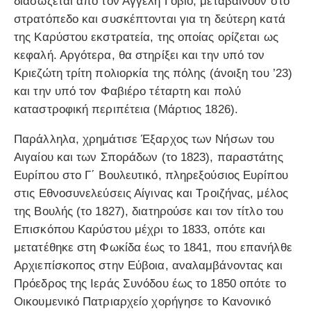
διασώζεται από τον Αγγελή Γοβιό, μεταβαίνουν στο
στρατόπεδο και συσκέπτονται για τη δεύτερη κατά
της Καρύστου εκστρατεία, της οποίας ορίζεται ως
κεφαλή. Αργότερα, θα στηρίξει και την υπό τον
Κριεζώτη τρίτη πολιορκία της πόλης (άνοιξη του ’23)
και την υπό τον Φαβιέρο τέταρτη και πολύ
καταστροφική περιπέτεια (Μάρτιος 1826).
Παράλληλα, χρημάτισε Έξαρχος των Νήσων του
Αιγαίου και των Σποράδων (το 1823), παραστάτης
Ευρίπου στο Γ΄ Βουλευτικό, πληρεξούσιος Ευρίπου
στις Εθνοσυνελεύσεις Αίγινας και Τροιζήνας, μέλος
της Βουλής (το 1827), διατηρούσε και τον τίτλο του
Επισκόπου Καρύστου μέχρι το 1833, οπότε και
μετατέθηκε στη Φωκίδα έως το 1841, που επανήλθε
Αρχιεπίσκοπος στην Εύβοια, αναλαμβάνοντας και
Πρόεδρος της Ιεράς Συνόδου έως το 1850 οπότε το
Οικουμενικό Πατριαρχείο χορήγησε το Κανονικό