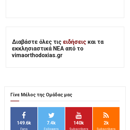
Διαβάστε όλες τις
ειδήσεις
και τα
εκκλησιαστικά ΝΕΑ από το
vimaorthodoxias.gr
Γίνε Μέλος της Ομάδας μας
149.6k
7.4k
140k
2k
Fans
Followers
Subscribers
Subscribers