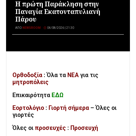
Η πρώτη Παράκληση στην
Παναγία Εκατονταπυλιανή
Πάρου
ΑΠΌ
NEWSROOM
04/08/2026 | 21:30
Ορθοδοξία
: Όλα
τα
ΝΕΑ
για τις
μητροπόλεις
Επικαιρότητα
ΕΔΩ
Εορτολόγιο
:
Γιορτή σήμερα
– Όλες οι
γιορτές
Όλες
οι
προσευχές
:
Προσευχή