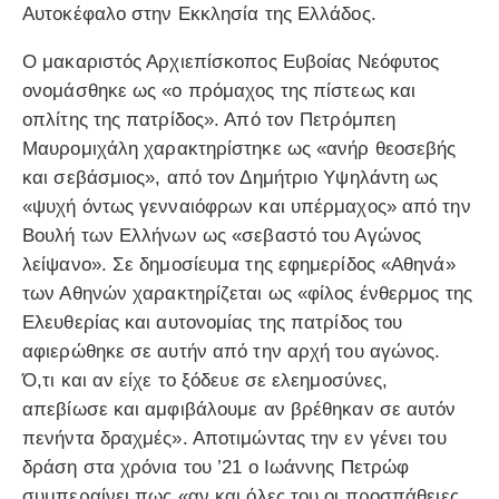
Αυτοκέφαλο στην Εκκλησία της Ελλάδος.
Ο μακαριστός Αρχιεπίσκοπος Ευβοίας Νεόφυτος
ονομάσθηκε ως «ο πρόμαχος της πίστεως και
οπλίτης της πατρίδος». Από τον Πετρόμπεη
Μαυρομιχάλη χαρακτηρίστηκε ως «ανήρ θεοσεβής
και σεβάσμιος», από τον Δημήτριο Υψηλάντη ως
«ψυχή όντως γενναιόφρων και υπέρμαχος» από την
Βουλή των Ελλήνων ως «σεβαστό του Αγώνος
λείψανο». Σε δημοσίευμα της εφημερίδος «Αθηνά»
των Αθηνών χαρακτηρίζεται ως «φίλος ένθερμος της
Ελευθερίας και αυτονομίας της πατρίδος του
αφιερώθηκε σε αυτήν από την αρχή του αγώνος.
Ό,τι και αν είχε το ξόδευε σε ελεημοσύνες,
απεβίωσε και αμφιβάλουμε αν βρέθηκαν σε αυτόν
πενήντα δραχμές». Αποτιμώντας την εν γένει του
δράση στα χρόνια του ’21 ο Ιωάννης Πετρώφ
συμπεραίνει πως «αν και όλες του οι προσπάθειες