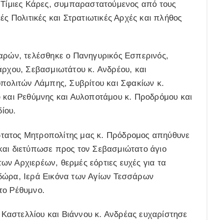
ς Τίμιες Κάρες, συμπαραστατούμενος από τους
ές Πολιτικές και Στρατιωτικές Αρχές και πλήθος
Καρών, τελέσθηκε ο Πανηγυρικός Εσπερινός,
άρχου, Σεβασμιωτάτου κ. Ανδρέου, και
ολιτών Λάμπης, Συβρίτου και Σφακίων κ.
υ και Ρεθύμνης και Αυλοποτάμου κ. Προδρόμου και
ίου.
τατος Μητροπολίτης μας κ. Πρόδρομος απηύθυνε
και διετύπωσε προς τον Σεβασμιώτατο άγιο
ων Αρχιερέων, θερμές εόρτιες ευχές για τα
 δώρα, Ιερά Εικόνα των Αγίων Τεσσάρων
το Ρέθυμνο.
Καστελλίου και Βιάννου κ. Ανδρέας ευχαρίστησε