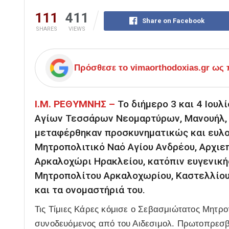
111
411
Share on Facebook
SHARES
VIEWS
Πρόσθεσε το
vimaorthodoxias.gr
ως π
Ι.Μ. ΡΕΘΥΜΝΗΣ –
Το διήμερο 3 και 4 Ιουλ
Αγίων Τεσσάρων Νεομαρτύρων, Μανουήλ, Α
μεταφέρθηκαν προσκυνηματικώς και ευλο
Μητροπολιτικό Ναό Αγίου Ανδρέου, Αρχιεπ
Αρκαλοχώρι Ηρακλείου, κατόπιν ευγενικ
Μητροπολίτου Αρκαλοχωρίου, Καστελλίου 
και τα ονομαστήριά του.
Τις Τίμιες Κάρες κόμισε ο Σεβασμιώτατος Μητρ
συνοδευόμενος από του Αιδεσιμολ. Πρωτοπρεσβυ