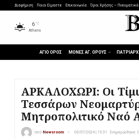
Διαφήμιση
Ποιοι Είμαστε
Επικοινωνία
Όροι Χρήσης – Πνευματικά
6
°C
Athens
ΑΓΙΟ ΟΡΟΣ
ΜΟΝΕΣ ΑΓ. ΟΡΟΥΣ
ΠΑΤΡΙΑΡΧ
ΑΡΚΑΛΟΧΩΡΙ: Οι Τίμι
Τεσσάρων Νεομαρτύρ
Μητροπολιτικό Ναό Α
από
Newsroom
05/07/2024 | 15:31
Ενημερώθηκε: