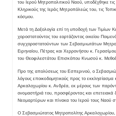
του Ιερού Μητροπολιτικού Ναού, υποδέχθηκε τι
Κληρικούς της Ιεράς Μητροπόλεώς του, τις Τοπικ
κόσμου.
Μετά τη Δοξολογία επί τη υποδοχή των Τιμίων 
χοροστατούντος του εορτάζοντος οικείου Ποιμεν
συγχοροστατούντων των Σεβασμιωτάτων Μητροπ
Ειρηναίου, Πέτρας και Χερρονήσου κ. Γερασίμο
του Θεοφιλεστάτου Επισκόπου Κνωσού κ. Μεθοδ
Προ της απολύσεως του Εσπερινού, ο Σεβασμιώ
λόγους εποικοδομητικούς προς το εκκλησίασμα 
Αρκαλοχωρίου κ. Ανδρέα, εκ μέρους των παρόντ
ονομαστήριά του, προσφέροντας και επετειακά
Νεομαρτύρων και πίνακα του Ιερού τους Ναού σ
Ο Σεβασμιώτατος Μητροπολίτης Αρκαλοχωρίου, 