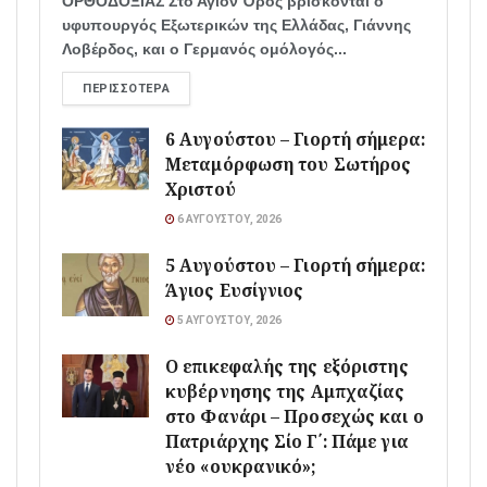
ΟΡΘΟΔΟΞΙΑΣ Στο Άγιον Όρος βρίσκονται ο
υφυπουργός Εξωτερικών της Ελλάδας, Γιάννης
Λοβέρδος, και ο Γερμανός ομόλογός...
ΠΕΡΙΣΣΌΤΕΡΑ
6 Αυγούστου – Γιορτή σήμερα:
Μεταμόρφωση του Σωτήρος
Χριστού
6 ΑΥΓΟΎΣΤΟΥ, 2026
5 Αυγούστου – Γιορτή σήμερα:
Άγιος Ευσίγνιος
5 ΑΥΓΟΎΣΤΟΥ, 2026
Ο επικεφαλής της εξόριστης
κυβέρνησης της Αμπχαζίας
στο Φανάρι – Προσεχώς και ο
Πατριάρχης Σίο Γ΄: Πάμε για
νέο «ουκρανικό»;