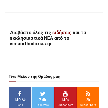
Διαβάστε όλες τις
ειδήσεις
και τα
εκκλησιαστικά ΝΕΑ από το
vimaorthodoxias.gr
Γίνε Μέλος της Ομάδας μας
149.6k
7.4k
140k
2k
Fans
Followers
Subscribers
Subscribers