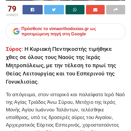
79
SHARES
Πρόσθεσε το
vimaorthodoxias.gr
ως
προτιμώμενη πηγή στη Google
Σύρος
: Η Κυριακή Πεντηκοστής τιμήθηκε
χθες σε όλους τους Ναούς της Ιεράς
Μητροπόλεως, με την τέλεση το πρωί της
Θείας Λειτουργίας και του Εσπερινού της
Γονυκλισίας.
Το απόγευμα, στον ιστορικό και παλαίφατο Ιερό Ναό
της Αγίας Τριάδος Άνω Σύρου, Μετόχιο της Ιεράς
Μονής Αγίου Ιωάννου Ταλάντων, τελέσθηκε
υπαίθριος, υπό τις δροσερές αύρες του Αιγαίου,
Αρχιερατικός Εόρτιος Εσπερινός, χοροστατούντος