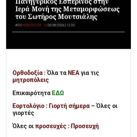
Πανηγυρικός Εσπερινός στην
Ιερά Μονή της Μεταμορφώσεως
του Σωτήρος Μουτσιάλης
ΑΠΌ
NEWSROOM
06/08/2026 | 12:30
Ορθοδοξία
: Όλα
τα
ΝΕΑ
για τις
μητροπόλεις
Επικαιρότητα
ΕΔΩ
Εορτολόγιο
:
Γιορτή σήμερα
– Όλες οι
γιορτές
Όλες
οι
προσευχές
:
Προσευχή