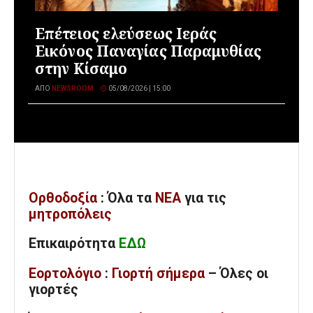
Επέτειος ελεύσεως Ιεράς
Εικόνος Παναγίας Παραμυθίας
στην Κίσαμο
ΑΠΌ
NEWSROOM
05/08/2026 | 15:00
Ορθοδοξία
: Όλα
τα
ΝΕΑ
για τις
μητροπόλεις
Επικαιρότητα
ΕΔΩ
Εορτολόγιο
:
Γιορτή σήμερα
– Όλες οι
γιορτές