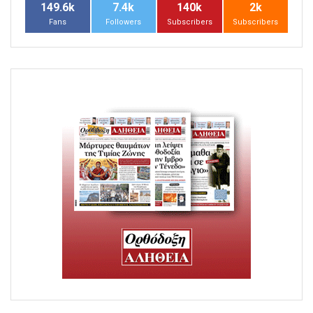
149.6k
7.4k
140k
2k
Fans
Followers
Subscribers
Subscribers