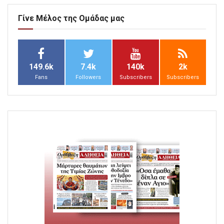
Γίνε Μέλος της Ομάδας μας
149.6k
7.4k
140k
2k
Fans
Followers
Subscribers
Subscribers