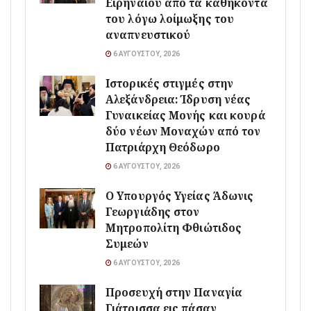
Ειρηναίου από τα καθήκοντά
του λόγω λοίμωξης του
αναπνευστικού
6 ΑΥΓΟΎΣΤΟΥ, 2026
Ιστορικές στιγμές στην
Αλεξάνδρεια: Ίδρυση νέας
Γυναικείας Μονής και κουρά
δύο νέων Μοναχών από τον
Πατριάρχη Θεόδωρο
6 ΑΥΓΟΎΣΤΟΥ, 2026
O Υπουργός Υγείας Άδωνις
Γεωργιάδης στον
Μητροπολίτη Φθιώτιδος
Συμεών
6 ΑΥΓΟΎΣΤΟΥ, 2026
Προσευχή στην Παναγία
Γιάτρισσα εις πάσαν