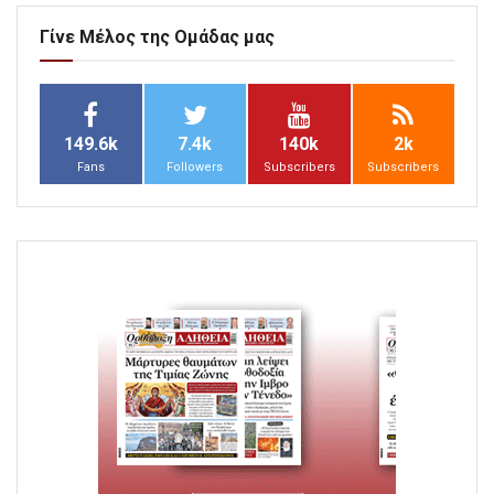
Γίνε Μέλος της Ομάδας μας
149.6k
7.4k
140k
2k
Fans
Followers
Subscribers
Subscribers