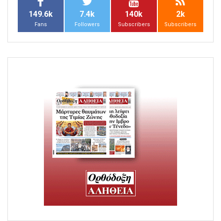
149.6k
7.4k
140k
2k
Fans
Followers
Subscribers
Subscribers