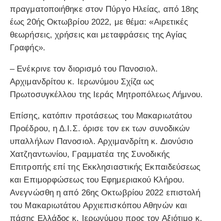
πραγματοποιήθηκε στoν Πύργο Ηλείας, από 18ης
έως 20ής Οκτωβρίου 2022, με θέμα: «Αιρετικές
θεωρήσεις, χρήσεις και μεταφράσεις της Αγίας
Γραφής».
– Ενέκρινε τον διορισμό του Πανοσιολ.
Αρχιμανδρίτου κ. Ιερωνύμου Σχίζα ως
Πρωτοσυγκέλλου της Ιεράς Μητροπόλεως Λήμνου.
Επίσης, κατόπιν προτάσεως του Μακαριωτάτου
Προέδρου, η Δ.Ι.Σ. όρισε τον εκ των συνοδικών
υπαλλήλων Πανοσιολ. Αρχιμανδρίτη κ. Διονύσιο
Χατζηαντωνίου, Γραμματέα της Συνοδικής
Επιτροπής επί της Εκκλησιαστικής Εκπαιδεύσεως
και Επιμορφώσεως του Εφημεριακού Κλήρου.
Ανεγνώσθη η από 26ης Οκτωβρίου 2022 επιστολή
του Μακαριωτάτου Αρχιεπισκόπου Αθηνών και
πάσης Ελλάδος κ. Ιερωνύμου προς τον Αξιότιμο κ.