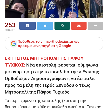
253
SHARES
Πρόσθεσε το
vimaorthodoxias.gr
ως
προτιμώμενη πηγή στη Google
ΕΚΠΤΩΤΟΣ ΜΗΤΡΟΠΟΛΙΤΗΣ ΠΑΦΟΥ
ΤΥΧΙΚΟΣ:
Νέα επιστολή φέρεται, σύμφωνα
με ανάρτηση στην ιστοσελίδα της « Ένωσης
Ορθοδόξων Δημοσιογράφων», να έστειλε
προς τα μέλη της Ιεράς Συνόδου ο τέως
Μητροπολίτης Πάφου Τυχικός.
Το περιεχόμενο της επιστολής (και αυτή την
δημοσιεύουμε με κάθε επιφύλαξη αφού ο κ. Τυχικός