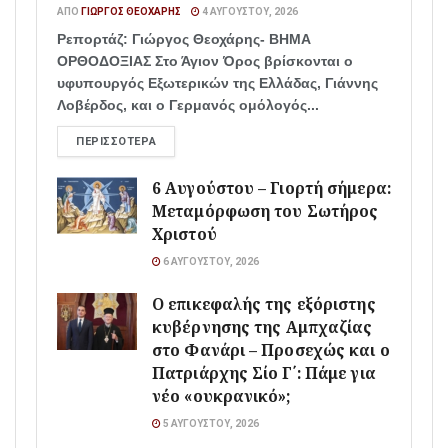
ΑΠΌ
ΓΙΏΡΓΟΣ ΘΕΟΧΆΡΗΣ
4 ΑΥΓΟΎΣΤΟΥ, 2026
Ρεπορτάζ: Γιώργος Θεοχάρης- ΒΗΜΑ
ΟΡΘΟΔΟΞΙΑΣ Στο Άγιον Όρος βρίσκονται ο
υφυπουργός Εξωτερικών της Ελλάδας, Γιάννης
Λοβέρδος, και ο Γερμανός ομόλογός...
ΠΕΡΙΣΣΌΤΕΡΑ
6 Αυγούστου – Γιορτή σήμερα:
Μεταμόρφωση του Σωτήρος
Χριστού
6 ΑΥΓΟΎΣΤΟΥ, 2026
Ο επικεφαλής της εξόριστης
κυβέρνησης της Αμπχαζίας
στο Φανάρι – Προσεχώς και ο
Πατριάρχης Σίο Γ΄: Πάμε για
νέο «ουκρανικό»;
5 ΑΥΓΟΎΣΤΟΥ, 2026