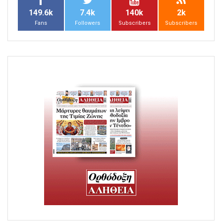
149.6k
7.4k
140k
2k
Fans
Followers
Subscribers
Subscribers