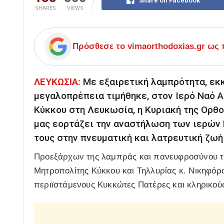
Share on Facebook
SHARES
VIEWS
Πρόσθεσε το
vimaorthodoxias.gr
ως π
ΛΕΥΚΩΣΙΑ:
Με εξαιρετική λαμπρότητα, εκκ
μεγαλοπρέπεια τιμήθηκε, στον Ιερό Ναό Α
Κύκκου στη Λευκωσία, η Κυριακή της Ορθο
μας εορτάζει την αναστήλωση των ιερών 
τους στην πνευματική και λατρευτική ζωή 
Προεξάρχων της λαμπράς και πανευφροσύνου τ
Μητροπολίτης Κύκκου και Τηλλυρίας κ. Νικηφόρο
περιϊστάμενους Κυκκώτες Πατέρες και κληρικο