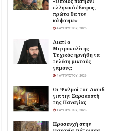
«Όποιος πατήσει
ελληνικό έδαφος,
πρώτα θα τον
κάψουμε»
4 ΑΥΓΟΎΣΤΟΥ, 2026
Διατί ο
Μητροπολίτης
Τυχικός ηρνήθη να
τελέση μικτούς
γάμους;
4 ΑΥΓΟΎΣΤΟΥ, 2026
Οι Ψαλμοί του Δαϋιδ
για την Σαρακοστή
της Παναγίας
1 ΑΥΓΟΎΣΤΟΥ, 2026
Προσευχή στην
Παναγία Γιάτρισσα