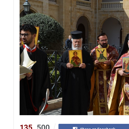
135
500