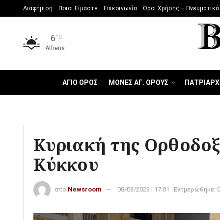
Διαφήμιση
Ποιοι Είμαστε
Επικοινωνία
Όροι Χρήσης – Πνευματικά
6
°C
Athens
ΑΓΙΟ ΟΡΟΣ
ΜΟΝΕΣ ΑΓ. ΟΡΟΥΣ
ΠΑΤΡΙΑΡΧ
Κυριακή της Ορθοδοξ
Κύκκου
από
Newsroom
08/03/2023 | 17:01
Ενημερώθηκε: