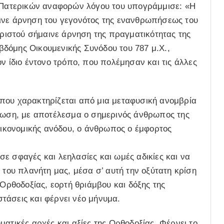
ι Πατερικών αναφορών λόγου του υπογράμμισε: «Η
ινε άρνηση του γεγονότος της ενανθρωπήσεως του
 Χριστού σήμαινε άρνηση της πραγματικότητας της
 εβδόμης Οικουμενικής Συνόδου του 787 μ.Χ.,
ν ίδιο έντονο τρόπο, που πολέμησαν και τις άλλες
που χαρακτηρίζεται από μια μεταφυσική ανομβρία
άτωση, με αποτέλεσμα ο σημερινός άνθρωπος της
 οικονομικής ανόδου, ο άνθρωπος ο έμφορτος
ε σφαγές και λεηλασίες και ωμές αδικίες και να
 του πλανήτη μας, μέσα σ’ αυτή την οξύτατη κρίση
 Ορθοδοξίας, εορτή θριάμβου και δόξης της
τάσεις και φέρνει νέο μήνυμα.
ατικές αρχές και αξίες της Ορθοδοξίας. Φέρνει το