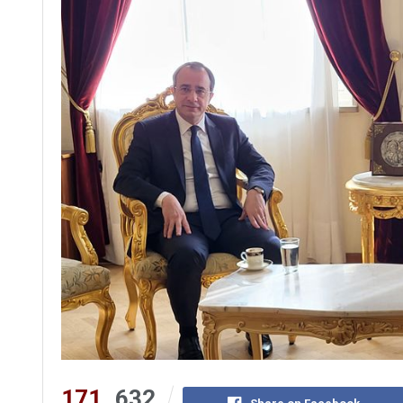
171
632