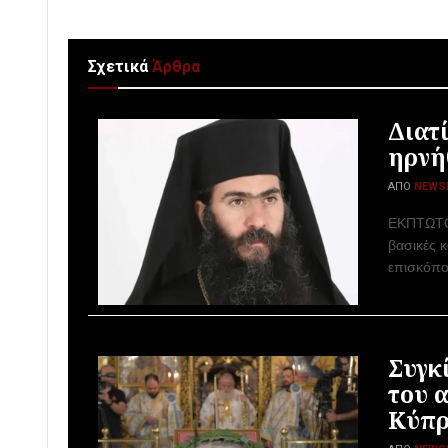
Σχετικά
Άρθρα
Διατ
ηρνή
ΑΠΌ
NEWS
ΕΚΠΤΩΤΟ
βασικές 
επισκόπο
Συγκ
του 
Κύπρ