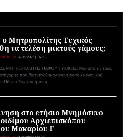
ί ο Μητροπολίτης Τυχικός
θη να τελέση μικτούς γάμους;
ROOM
04/08/2026 | 16:30
Σ ΜΗΤΡΟΠΟΛΙΤΗΣ ΠΑΦΟΥ ΤΥΧΙΚΟΣ: Μία από τις τρείς
κατηγορίες που διατυπώθηκαν εναντίον του κανονικού
υ Πάφου Τυχικού ήταν η...
ίνηση στο ετήσιο Μνημόσυνο
αοιδίμου Αρχιεπισκόπου
ου Μακαρίου Γ