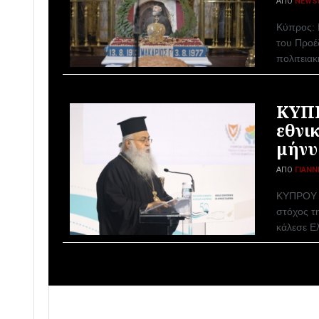
ΑΠΌ
NEWS
Κύπρος: 
του Προέ
πολιτειακ
ΚΥΠΡ
εθνι
μήνυ
ΑΠΌ
ΓΙΆΝΝ
ΚΥΠΡΟΥ Γ
στόχος τη
κάλεσε Ελ