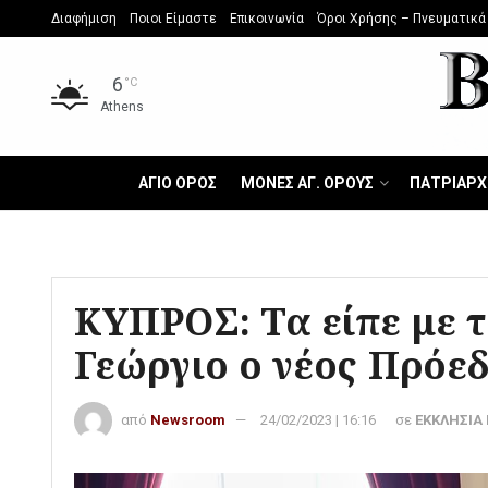
Διαφήμιση
Ποιοι Είμαστε
Επικοινωνία
Όροι Χρήσης – Πνευματικά
6
°C
Athens
ΑΓΙΟ ΟΡΟΣ
ΜΟΝΕΣ ΑΓ. ΟΡΟΥΣ
ΠΑΤΡΙΑΡΧ
ΚΥΠΡΟΣ: Τα είπε με 
Γεώργιο ο νέος Πρόε
από
Newsroom
24/02/2023 | 16:16
σε
ΕΚΚΛΗΣΙΑ