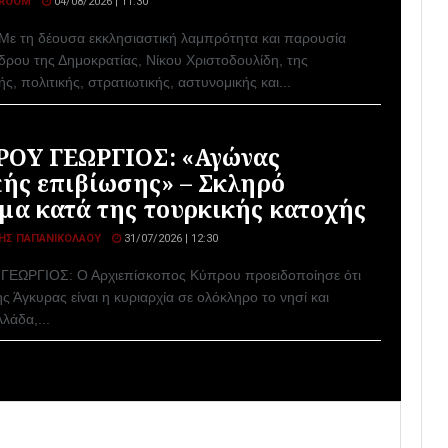
ROOM
04/08/2026 | 11:30
Με τη δέουσα εκκλησιαστική λαμπρότητα και παρουσία
δρου της Δημοκρατίας, Νίκου Χριστοδουλίδη, της
ής, πολιτικής, στρατιωτικής, αστυνομικής και...
ΟΥ ΓΕΩΡΓΙΟΣ: «Αγώνας
κής επιβίωσης» – Σκληρό
μα κατά της τουρκικής κατοχής
ΗΣ ΠΑΠΑΝΙΚΟΛΆΟΥ
31/07/2026 | 12:30
ΕΩΡΓΙΟΣ: Ο Αρχιεπίσκοπος Κύπρου προειδοποίησε ότι
ς Άγκυρας είναι η κυριαρχία σε ολόκληρο το νησί και
λάδα,...