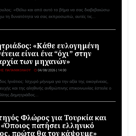
υλος: «Θέλω και από αυτό το βήμα να σας διαβεβαιώσω
έχω τη δυνατότητα να σας εκπροσωπώ, αυτές τις...
τριάδος: «Κάθε ευλογημένη
ένεια είναι ένα “όχι” στην
αρχία των μηχανών»
ΗΣ ΠΑΠΑΝΙΚΟΛΆΟΥ
04/08/2026 | 14:00
ος Ιγνάτιος: Ισχυρό μήνυμα για την αξία της οικογένειας,
ευχής και της αληθινής ανθρώπινης επικοινωνίας έστειλε ο
ίτης Δημητριάδος...
τηγός Φλώρος για Τουρκία και
: «Όποιος πατήσει ελληνικό
ος, πρώτα θα τον κάψουμε»