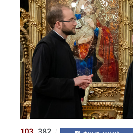
103
382