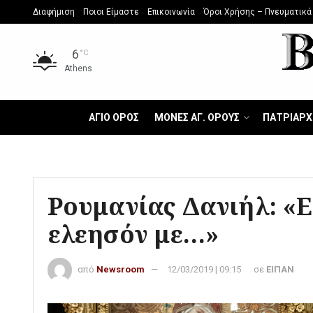
Διαφήμιση
Ποιοι Είμαστε
Επικοινωνία
Όροι Χρήσης – Πνευματικά
6
°C
Athens
ΑΓΙΟ ΟΡΟΣ
ΜΟΝΕΣ ΑΓ. ΟΡΟΥΣ
ΠΑΤΡΙΑΡΧ
Ρουμανίας Δανιήλ: «Ε
ελεησόν με…»
από
Newsroom
12/03/2019 | 09:15
σε
ΕΙΠΑΝ