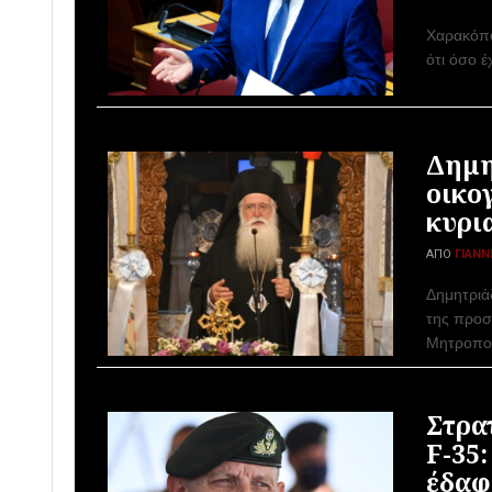
Χαρακόπο
ότι όσο 
Δημη
οικογ
κυρι
ΑΠΌ
ΓΙΆΝΝ
Δημητριάδ
της προσ
Μητροπολ
Στρα
F-35
έδαφ