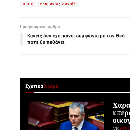
ΘΕΌς
Ρουμανίας Δανιήλ
Προηγούμενο άρθρο
Κανείς δεν έχει κάνει συμφωνία με τον Θεό
πότε θα πεθάνει
Σχετικά
Άρθρα
Χαρα
υπερ
οικο
ΑΠΌ
NEWS