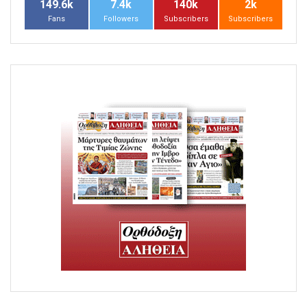
149.6k
7.4k
140k
2k
Fans
Followers
Subscribers
Subscribers