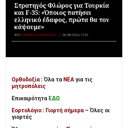
Στρατηγός Φλώρος για Τουρκία
και F-35: «Όποιος πατήσει
ελληνικό έδαφος, πρώτα θα τον
κάψουμε»
ΑΠΌ
ΓΙΆΝΝΗΣ ΠΑΠΑΝΙΚΟΛΆΟΥ
04/08/2026 | 13:30
Ορθοδοξία
: Όλα
τα
ΝΕΑ
για τις
μητροπόλεις
Επικαιρότητα
ΕΔΩ
Εορτολόγιο
:
Γιορτή σήμερα
– Όλες οι
γιορτές