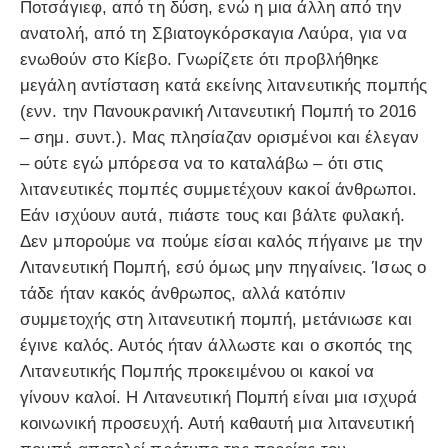
Ποτσάγιεφ, από τη δύση, ενώ η μια άλλη από την
ανατολή, από τη Σβιατογκόρσκαγια Λαύρα, για να
ενωθούν στο Κίεβο. Γνωρίζετε ότι προβλήθηκε
μεγάλη αντίσταση κατά εκείνης λιτανευτικής πομπής
(ενν. την Πανουκρανική Λιτανευτική Πομπή το 2016
– σημ. συντ.). Μας πλησίαζαν ορισμένοι και έλεγαν
– ούτε εγώ μπόρεσα να το καταλάβω – ότι στις
λιτανευτικές πομπές συμμετέχουν κακοί άνθρωποι.
Εάν ισχύουν αυτά, πιάστε τους και βάλτε φυλακή.
Δεν μπορούμε να πούμε είσαι καλός πήγαινε με την
Λιτανευτική Πομπή, εσύ όμως μην πηγαίνεις. Ίσως ο
τάδε ήταν κακός άνθρωπος, αλλά κατόπιν
συμμετοχής στη λιτανευτική πομπή, μετάνιωσε και
έγινε καλός. Αυτός ήταν άλλωστε και ο σκοπός της
Λιτανευτικής Πομπής προκειμένου οι κακοί να
γίνουν καλοί. Η Λιτανευτική Πομπή είναι μια ισχυρά
κοινωνική προσευχή. Αυτή καθαυτή μια λιτανευτική