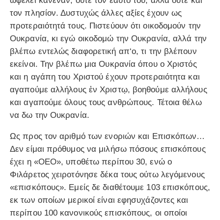
ωφελεί κανέναν, ούτε τον εαυτό του, αλλά ούτε και
τον πλησίον. Δυστυχώς άλλες αξίες έχουν ως
προτεραιότητά τους. Πιστεύουν ότι οικοδομούν την
Ουκρανία, κι εγώ οικοδομώ την Ουκρανία, αλλά την
βλέπω εντελώς διαφορετική απ‘ο, τι την βλέπουν
εκείνοι. Την βλέπω μια Ουκρανία όπου ο Χριστός
και η αγάπη του Χριστού έχουν προτεραιότητα και
αγαπούμε αλλήλους ἐν Χριστῳ, βοηθούμε αλλήλους
και αγαπούμε όλους τους ανθρώπους. Τέτοια θέλω
να δω την Ουκρανία.
Ως προς τον αριθμό των ενοριών και Επισκόπων…
Δεν είμαι πρόθυμος να μιλήσω πόσους επισκόπους
έχει η «ΟΕΟ», υποθέτω περίπου 30, ενώ ο
Φιλάρετος χειροτόνησε δέκα τους ούτω λεγόμενους
«επισκόπους». Εμείς δε διαθέτουμε 103 επισκόπους,
εκ των οποίων μερικοί είναι εφησυχάζοντες και
περίπου 100 κανονικούς επισκόπους, οι οποίοι