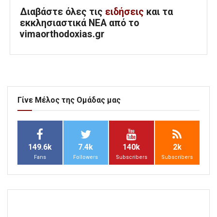
Διαβάστε όλες τις
ειδήσεις
και τα
εκκλησιαστικά ΝΕΑ από το
vimaorthodoxias.gr
Γίνε Μέλος της Ομάδας μας
149.6k
7.4k
140k
2k
Fans
Followers
Subscribers
Subscribers