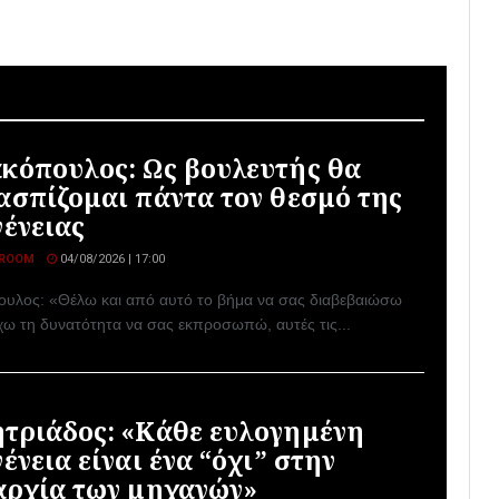
κόπουλος: Ως βουλευτής θα
ασπίζομαι πάντα τον θεσμό της
γένειας
ROOM
04/08/2026 | 17:00
υλος: «Θέλω και από αυτό το βήμα να σας διαβεβαιώσω
έχω τη δυνατότητα να σας εκπροσωπώ, αυτές τις...
τριάδος: «Κάθε ευλογημένη
ένεια είναι ένα “όχι” στην
αρχία των μηχανών»