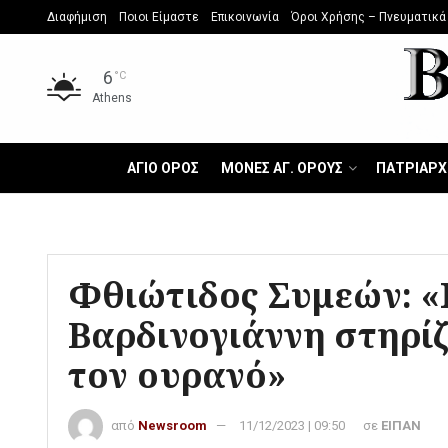
Διαφήμιση
Ποιοι Είμαστε
Επικοινωνία
Όροι Χρήσης – Πνευματικά
6
°C
Athens
ΑΓΙΟ ΟΡΟΣ
ΜΟΝΕΣ ΑΓ. ΟΡΟΥΣ
ΠΑΤΡΙΑΡΧ
Φθιώτιδος Συμεών: 
Βαρδινογιάννη στηρί
τον ουρανό»
από
Newsroom
11/12/2023 | 09:50
σε
ΕΙΠΑΝ