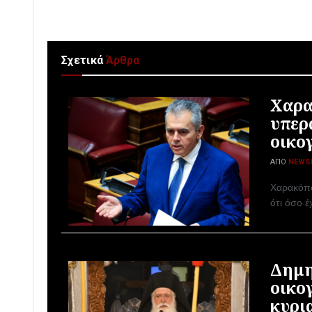
Σχετικά
Άρθρα
Χαρα
υπερ
οικο
ΑΠΌ
NEWS
Χαρακόπο
ότι όσο 
Δημη
οικογ
κυρι