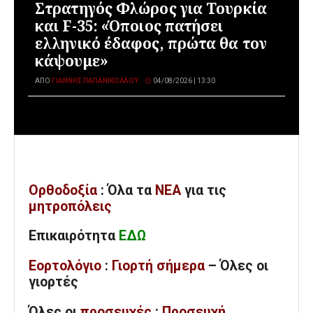
Στρατηγός Φλώρος για Τουρκία
και F-35: «Όποιος πατήσει
ελληνικό έδαφος, πρώτα θα τον
κάψουμε»
ΑΠΌ
ΓΙΆΝΝΗΣ ΠΑΠΑΝΙΚΟΛΆΟΥ
04/08/2026 | 13:30
Ορθοδοξία
: Όλα
τα
ΝΕΑ
για τις
μητροπόλεις
Επικαιρότητα
ΕΔΩ
Εορτολόγιο
:
Γιορτή σήμερα
– Όλες οι
γιορτές
Όλες
οι
προσευχές
:
Προσευχή