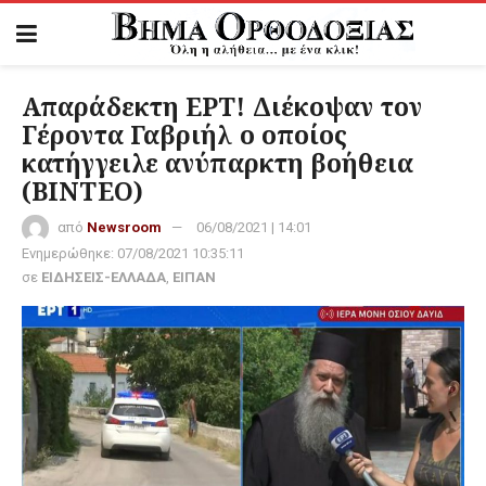
Απαράδεκτη ΕΡΤ! Διέκοψαν τον
Γέροντα Γαβριήλ ο οποίος
κατήγγειλε ανύπαρκτη βοήθεια
(ΒΙΝΤΕΟ)
από
Newsroom
06/08/2021 | 14:01
Ενημερώθηκε:
07/08/2021 10:35:11
σε
ΕΙΔΗΣΕΙΣ-ΕΛΛΑΔΑ
,
ΕΙΠΑΝ