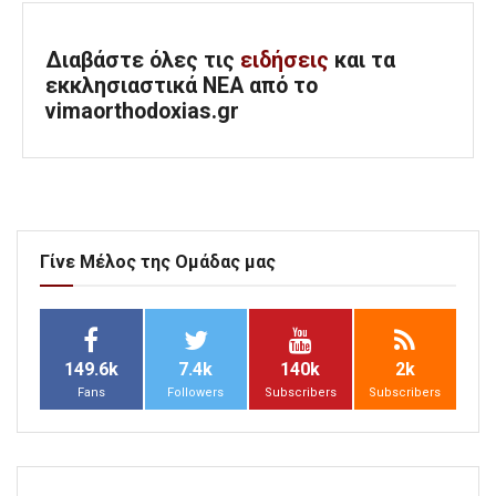
Διαβάστε όλες τις
ειδήσεις
και τα
εκκλησιαστικά ΝΕΑ από το
vimaorthodoxias.gr
Γίνε Μέλος της Ομάδας μας
149.6k
7.4k
140k
2k
Fans
Followers
Subscribers
Subscribers