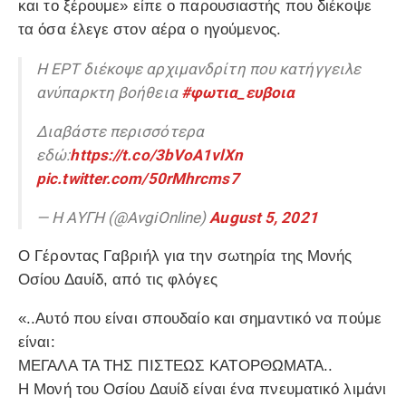
και το ξέρουμε» είπε ο παρουσιαστής που διέκοψε
τα όσα έλεγε στον αέρα ο ηγούμενος.
Η ΕΡΤ διέκοψε αρχιμανδρίτη που κατήγγειλε
ανύπαρκτη βοήθεια
#φωτια_ευβοια
Διαβάστε περισσότερα
εδώ:
https://t.co/3bVoA1vlXn
pic.twitter.com/50rMhrcms7
— Η ΑΥΓΗ (@AvgiOnline)
August 5, 2021
Ο Γέροντας Γαβριήλ για την σωτηρία της Μονής
Οσίου Δαυίδ, από τις φλόγες
«..Αυτό που είναι σπουδαίο και σημαντικό να πούμε
είναι:
ΜΕΓΑΛΑ ΤΑ ΤΗΣ ΠΙΣΤΕΩΣ ΚΑΤΟΡΘΩΜΑΤΑ..
Η Μονή του Οσίου Δαυίδ είναι ένα πνευματικό λιμάνι