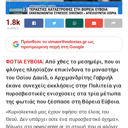
1.8k
SHARES
Πρόσθεσε το
vimaorthodoxias.gr
ως
προτιμώμενη πηγή στη Google
ΦΩΤΙΑ ΕΥΒΟΙΑ:
Από χθες το μεσημέρι, που οι
φλόγες πλησίαζαν επικίνδυνα το μοναστήρι
του Οσίου Δαυίδ, ο Αρχιμανδρίτης Γαβριήλ
έκανε συνεχείς εκκλήσεις στην Πολιτεία για
πυροσβεστικές ενισχύσεις στα τρία μέτωπα
της φωτιάς που ξέσπασε στη Βόρεια Εύβοια.
«Κυριολεκτικά μας έχουν αφήσει στο έλεος του
Θεού. Δεν υπάρχει ούτε ένα πυροσβεστικό όχημα»,
δήλωσε στο newscenter.gr τη στιγμή που οι φλόγες