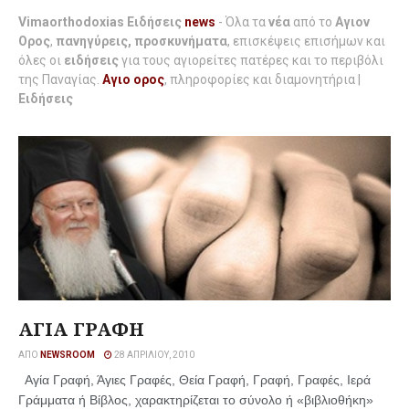
Vimaorthodoxias Ειδήσεις
news
- Όλα τα
νέα
από το
Αγιον
Ορος
,
πανηγύρεις, προσκυνήματα
, επισκέψεις επισήμων και
όλες οι
ειδήσεις
για τους αγιορείτες πατέρες και το περιβόλι
της Παναγίας.
Αγιο ορος
, πληροφορίες και διαμονητήρια |
Ειδήσεις
ΑΓΙΑ ΓΡΑΦΗ
ΑΠΌ
NEWSROOM
28 ΑΠΡΙΛΊΟΥ, 2010
Αγία Γραφή, Άγιες Γραφές, Θεία Γραφή, Γραφή, Γραφές, Iερά
Γράμματα ή Βίβλος, χαρακτηρίζεται το σύνολο ή «βιβλιοθήκη»