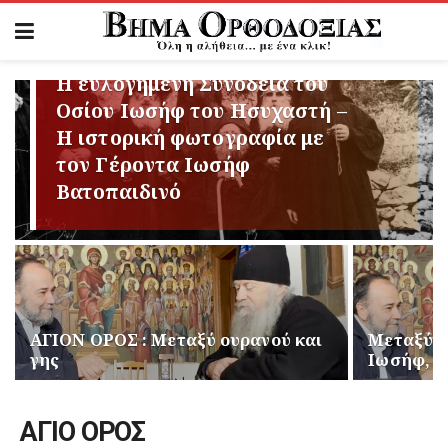
Η ευλογημένη Συνοδεία του
Οσίου Ιωσήφ του Ησυχαστή –
Η ιστορική φωτογραφία με
τον Γέροντα Ιωσήφ
Βατοπαιδινό
ΑΓΙΟΝ ΟΡΟΣ : Μεταξύ ουρανού και
Μεταξύ Ο
γης
Ιωσήφ, Β
ΑΓΙΟ ΟΡΟΣ