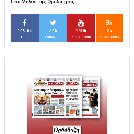
Γίνε Μέλος της Ομάδας μας
149.6k
7.4k
140k
2k
Fans
Followers
Subscribers
Subscribers