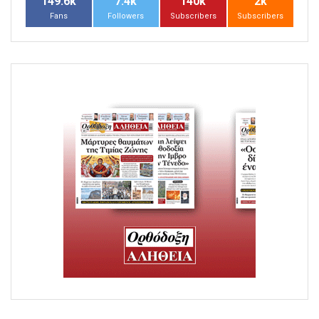
149.6k
7.4k
140k
2k
Fans
Followers
Subscribers
Subscribers