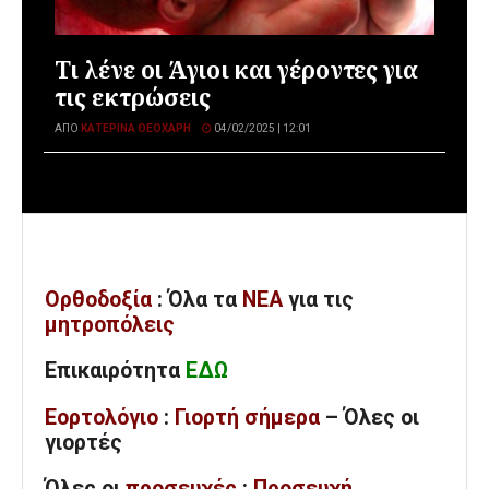
Τι λένε οι Άγιοι και γέροντες για
τις εκτρώσεις
ΑΠΌ
ΚΑΤΕΡΊΝΑ ΘΕΟΧΆΡΗ
04/02/2025 | 12:01
Ορθοδοξία
: Όλα
τα
ΝΕΑ
για τις
μητροπόλεις
Επικαιρότητα
ΕΔΩ
Εορτολόγιο
:
Γιορτή σήμερα
– Όλες οι
γιορτές
Όλες
οι
προσευχές
:
Προσευχή