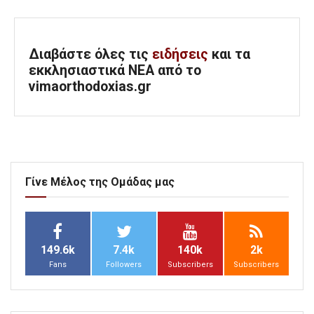
Διαβάστε όλες τις
ειδήσεις
και τα
εκκλησιαστικά ΝΕΑ από το
vimaorthodoxias.gr
Γίνε Μέλος της Ομάδας μας
149.6k
7.4k
140k
2k
Fans
Followers
Subscribers
Subscribers