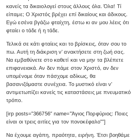
κανείς τα δικαιολογεί στους άλλους όλα. Όλα! Τί
είπαμε; Ο Χριστός βρέχει επί δικαίους και άδικους.
Εγώ εσένα βγάζω φταίχτη, έστω κι αν μου λέεις ότι
φταίει ο τάδε ή η τάδε.
Τελικά σε κάτι φταίεις και το βρίσκεις, όταν σου το
πω. Αυτή τη διάκριση ν’ ανακτήσετε στη ζωή σας.
Να εμβαθύνετε στο καθετί και να μην τα βλέπετε
επιφανειακά. Αν δεν πάμε στον Χριστό, αν δεν
υπομένομε όταν πάσχομε αδίκως, θα
βασανιζόμαστε συνέχεια. Το μυστικό είναι ν’
αντιμετωπίζει κανείς τις καταστάσεις με πνευματικό
τρόπο.
[irp posts=”366756″ name=”Άγιος Πορφύριος: Ποιες
είναι οι τρεις αιτίες για τον πονοκέφαλο””]
Να έχουμε αγάπη, πραότητα, ειρήνη. Έτσι βοηθάμε