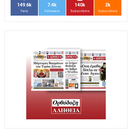
149.6k
7.4k
140k
2k
Fans
Followers
Subscribers
Subscribers