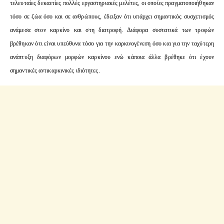
τελευταίες δεκαετίες πολλές εργαστηριακές μελέτες, οι οποίες πραγματοποιήθηκαν
τόσο σε ζώα όσο και σε ανθρώπους, έδειξαν ότι υπάρχει σημαντικός συσχετισμός
ανάμεσα στον καρκίνο και στη διατροφή. Διάφορα συστατικά των τροφών
βρέθηκαν ότι είναι υπεύθυνα τόσο για την καρκινογένεση όσο και για την ταχύτερη
ανάπτυξη διαφόρων μορφών καρκίνου ενώ κάποια άλλα βρέθηκε ότι έχουν
σημαντικές αντικαρκινικές ιδιότητες.