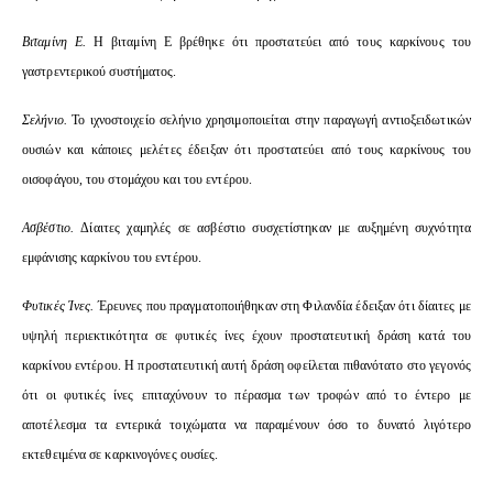
Βιταμίνη Ε.
Η βιταμίνη Ε βρέθηκε ότι προστατεύει από τους καρκίνους του
γαστρεντερικού συστήματος.
Σελήνιο.
Το ιχνοστοιχείο σελήνιο χρησιμοποιείται στην παραγωγή αντιοξειδωτικών
ουσιών και κάποιες μελέτες έδειξαν ότι προστατεύει από τους καρκίνους του
οισοφάγου, του στομάχου και του εντέρου.
Ασβέστιο.
Δίαιτες χαμηλές σε ασβέστιο συσχετίστηκαν με αυξημένη συχνότητα
εμφάνισης καρκίνου του εντέρου.
Φυτικές Ίνες.
Έρευνες που πραγματοποιήθηκαν στη Φιλανδία έδειξαν ότι δίαιτες με
υψηλή περιεκτικότητα σε φυτικές ίνες έχουν προστατευτική δράση κατά του
καρκίνου εντέρου. Η προστατευτική αυτή δράση οφείλεται πιθανότατο στο γεγονός
ότι οι φυτικές ίνες επιταχύνουν το πέρασμα των τροφών από το έντερο με
αποτέλεσμα τα εντερικά τοιχώματα να παραμένουν όσο το δυνατό λιγότερο
εκτεθειμένα σε καρκινογόνες ουσίες.