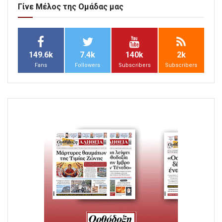
Γίνε Μέλος της Ομάδας μας
149.6k
7.4k
140k
2k
Fans
Followers
Subscribers
Subscribers