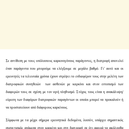
Σε αντίθεση με τους υπόλοιπους καρκινογόνους παράγοντες, η διατροφή αποτελεί
έναν παράγοντα που μπορούμε να ελέγξουμε σε μεγάλο βαθμό. Γι’ αυτό και οι
ερευνητές τα τελευταία χρόνια έχουν στρέψει το ενδιαφέρον τους στην μελέτη των
διατροφικών συνηθειών των ασθενών με καρκίνο και στον εντοπισμό των
διαφορών τους σε σχέση με τον υγιή πληθυσμό. Στόχος τους είναι η ανακάλυψη/
εύρεση των διαφόρων διατροφικών παραγόντων οι οποίοι μπορεί να προκαλούν ή
να προστατεύουν από διάφορους καρκίνους.
Σύμφωνα με τα μέχρι σήμερα ερευνητικά δεδομένα, λοιπόν, υπάρχει σημαντικός
συσχετισμός ανάμεσα στον καρκίνο και στη διατροφή σε ότι αφορά τα ακόλουθα