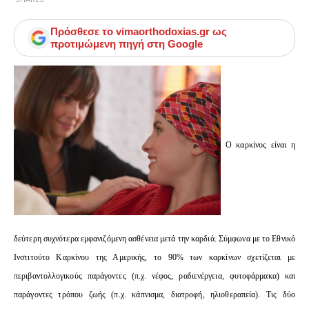
Πρόσθεσε το
vimaorthodoxias.gr
ως
προτιμώμενη πηγή στη Google
Ο καρκίνος είναι η
δεύτερη συχνότερα εμφανιζόμενη ασθένεια μετά την καρδιά. Σύμφωνα με το Εθνικό
Ινστιτούτο Καρκίνου της Αμερικής, το 90% των καρκίνων σχετίζεται με
περιβαντολλογικούς παράγοντες (π.χ. νέφος, ραδιενέργεια, φυτοφάρμακα) και
παράγοντες τρόπου ζωής (π.χ. κάπνισμα, διατροφή, ηλιοθεραπεία). Τις δύο