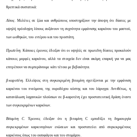
θρεπτικά συστατικά:
Λίπος.
Μελέτες σε ζώα και ανθρώπους υποστηρίζουν την άποψη ότι δίαιτες με
υψηλή πρόσληψη λίπους αυξάνουν τη συχνότητα εμφάνισης καρκίνου του μαστού,
των ωοθηκών, του εντέρου και του προστάτη.
Πρωτεΐνη.
Κάποιες έρευνες έδειξαν ότι οι υψηλές σε πρωτεΐνη δίαιτες προκαλούν
κάποιες μορφές καρκίνου, αλλά τα στοιχεία δεν είναι ακόμη επαρκή για να μας
επιτρέπουν να συμπεράνουμε κάτι τέτοιο με βεβαιότητα.
β-καροτένη.
Ελλείψεις στη συγκεκριμένη βιταμίνη σχετίζονται με την εμφάνιση
καρκίνου του πνεύμονα, της ουροδόχου κύστης και του λάρυγγα. Αντιθέτως, η
κατανάλωση λαχανικών πλούσιων σε β-καροτένη έχει προστατευτική δράση έναντι
των συγκεκριμένων καρκίνων.
Βιταμίνη C.
Έρευνες έδειξαν ότι η βιταμίνη C εμποδίζει τη δημιουργία
συγκεκριμένων καρκινογόνων ενώσεων και προστατεύει από συγκεκριμένους
καρκίνους όπως του οισοφάγου και του στομάχου.