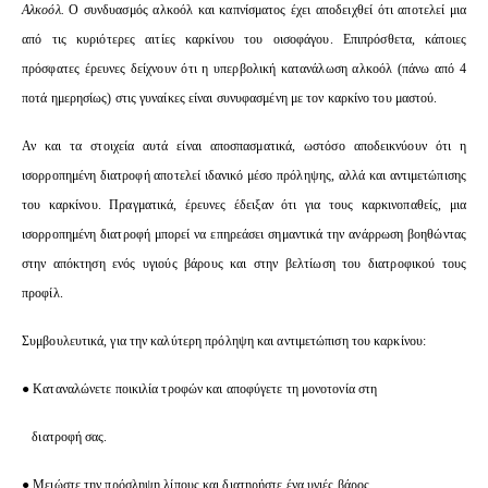
Αλκοόλ.
Ο συνδυασμός αλκοόλ και καπνίσματος έχει αποδειχθεί ότι αποτελεί μια
από τις κυριότερες αιτίες καρκίνου του οισοφάγου. Επιπρόσθετα, κάποιες
πρόσφατες έρευνες δείχνουν ότι η υπερβολική κατανάλωση αλκοόλ (πάνω από 4
ποτά ημερησίως) στις γυναίκες είναι συνυφασμένη με τον καρκίνο του μαστού.
Αν και τα στοιχεία αυτά είναι αποσπασματικά, ωστόσο αποδεικνύουν ότι η
ισορροπημένη διατροφή αποτελεί ιδανικό μέσο πρόληψης, αλλά και αντιμετώπισης
του καρκίνου. Πραγματικά, έρευνες έδειξαν ότι για τους καρκινοπαθείς, μια
ισορροπημένη διατροφή μπορεί να επηρεάσει σημαντικά την ανάρρωση βοηθώντας
στην απόκτηση ενός υγιούς βάρους και στην βελτίωση του διατροφικού τους
προφίλ.
Συμβουλευτικά, για την καλύτερη πρόληψη και αντιμετώπιση του καρκίνου:
●
Καταναλώνετε ποικιλία τροφών και αποφύγετε τη μονοτονία στη
διατροφή σας.
●
Μειώστε την πρόσληψη λίπους και διατηρήστε ένα υγιές βάρος.