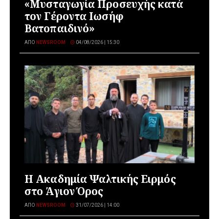
«Μυσταγωγία Προσευχής κατά
τον Γέροντα Ιωσήφ
Βατοπαιδινό»
ΑΠΌ
NEWSROOM
04/08/2026 | 15:30
Η Ακαδημία Ψαλτικής Ειρμός
στο Άγιον Όρος
ΑΠΌ
NEWSROOM
31/07/2026 | 14:00