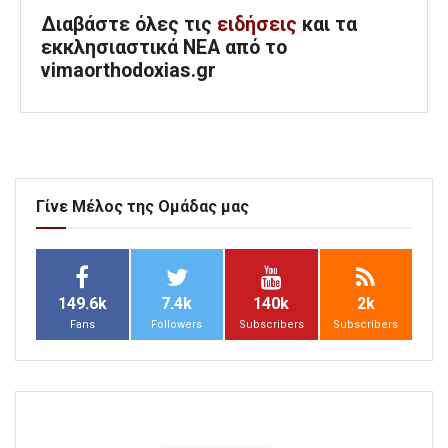
Διαβάστε όλες τις
ειδήσεις
και τα
εκκλησιαστικά ΝΕΑ από το
vimaorthodoxias.gr
Γίνε Μέλος της Ομάδας μας
149.6k
7.4k
140k
2k
Fans
Followers
Subscribers
Subscribers