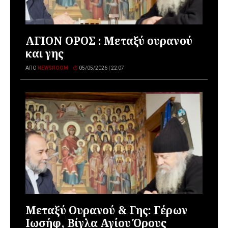
ΑΓΙΟΝ ΟΡΟΣ : Μεταξύ ουρανού
και γης
ΑΠΌ
NEWSROOM
05/05/2026 | 22:07
Μεταξύ Ουρανού & Γης: Γέρων
Ιωσήφ, Βίγλα Αγίου Όρους