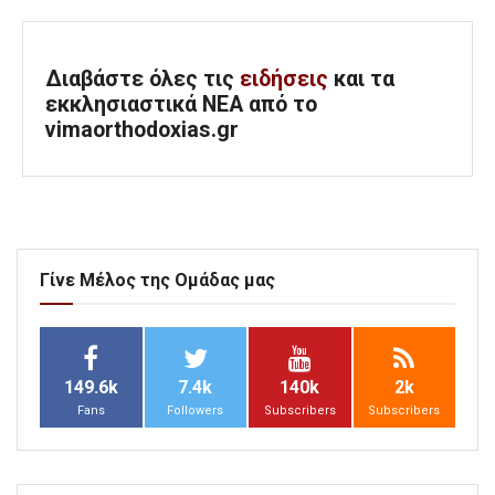
Διαβάστε όλες τις
ειδήσεις
και τα
εκκλησιαστικά ΝΕΑ από το
vimaorthodoxias.gr
Γίνε Μέλος της Ομάδας μας
149.6k
7.4k
140k
2k
Fans
Followers
Subscribers
Subscribers