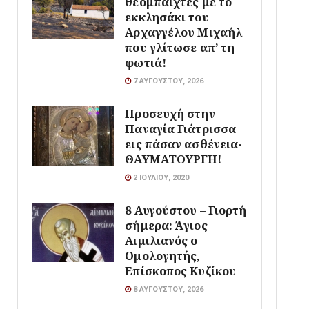
θεομπαίχτες με το
εκκλησάκι του
Αρχαγγέλου Μιχαήλ
που γλίτωσε απ’ τη
φωτιά!
7 ΑΥΓΟΎΣΤΟΥ, 2026
Προσευχή στην
Παναγία Γιάτρισσα
εις πάσαν ασθένεια-
ΘΑΥΜΑΤΟΥΡΓΗ!
2 ΙΟΥΛΊΟΥ, 2020
8 Αυγούστου – Γιορτή
σήμερα: Άγιος
Αιμιλιανός ο
Ομολογητής,
Επίσκοπος Κυζίκου
8 ΑΥΓΟΎΣΤΟΥ, 2026