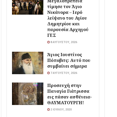
Μεγαλοπρέπεια
τίμησε τον Άγιο
Νικάνορα – Ιερό
λείψανο του Αγίου
Δημητρίου και
παρουσία Αρχηγού
ΓΕΣ
8 ΑΥΓΟΎΣΤΟΥ, 2026
Άγιος Ιουστίνος
Πόποβιτς: Αυτό που
συμβαίνει σήμερα
7 ΑΥΓΟΎΣΤΟΥ, 2026
Προσευχή στην
Παναγία Γιάτρισσα
εις πάσαν ασθένεια-
ΘΑΥΜΑΤΟΥΡΓΗ!
2 ΙΟΥΛΊΟΥ, 2020