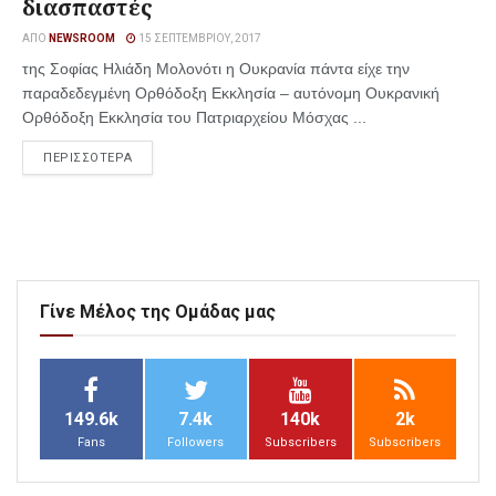
διασπαστές
ΑΠΌ
NEWSROOM
15 ΣΕΠΤΕΜΒΡΊΟΥ, 2017
της Σοφίας Ηλιάδη Μολονότι η Ουκρανία πάντα είχε την
παραδεδεγμένη Ορθόδοξη Εκκλησία – αυτόνομη Ουκρανική
Ορθόδοξη Εκκλησία του Πατριαρχείου Μόσχας ...
ΠΕΡΙΣΣΟΤΕΡΑ
Γίνε Μέλος της Ομάδας μας
149.6k
7.4k
140k
2k
Fans
Followers
Subscribers
Subscribers