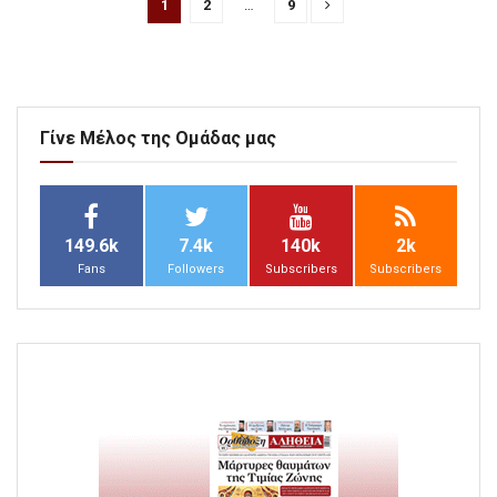
1
2
…
9
Γίνε Μέλος της Ομάδας μας
149.6k
7.4k
140k
2k
Fans
Followers
Subscribers
Subscribers