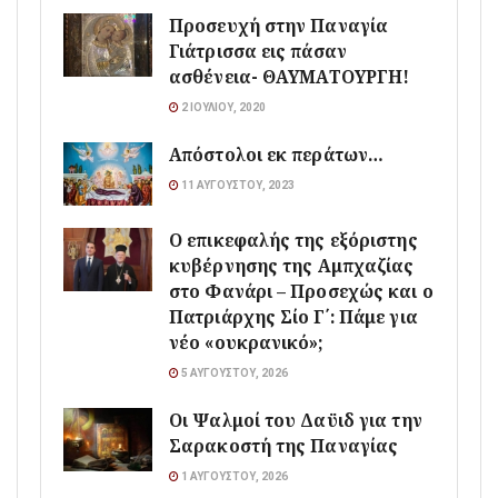
Προσευχή στην Παναγία
Γιάτρισσα εις πάσαν
ασθένεια- ΘΑΥΜΑΤΟΥΡΓΗ!
2 ΙΟΥΛΊΟΥ, 2020
Απόστολοι εκ περάτων…
11 ΑΥΓΟΎΣΤΟΥ, 2023
Ο επικεφαλής της εξόριστης
κυβέρνησης της Αμπχαζίας
στο Φανάρι – Προσεχώς και ο
Πατριάρχης Σίο Γ΄: Πάμε για
νέο «ουκρανικό»;
5 ΑΥΓΟΎΣΤΟΥ, 2026
Οι Ψαλμοί του Δαϋιδ για την
Σαρακοστή της Παναγίας
1 ΑΥΓΟΎΣΤΟΥ, 2026