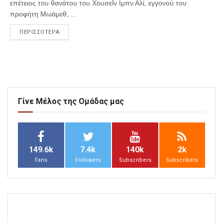
επέτειος του θανάτου του Χουσεΐν Ιμπν Αλί, εγγονού του
προφήτη Μωάμεθ, ...
ΠΕΡΙΣΣΟΤΕΡΑ
Γίνε Μέλος της Ομάδας μας
149.6k
7.4k
140k
2k
Fans
Followers
Subscribers
Subscribers