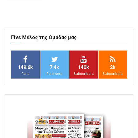
Γίνε Μέλος της Ομάδας μας
149.6k
7.4k
140k
2k
Fans
Followers
Subscribers
Subscribers