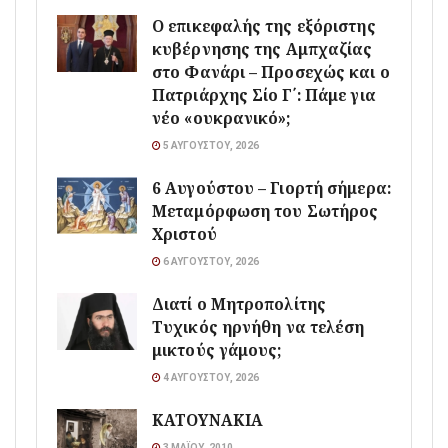
Ο επικεφαλής της εξόριστης
κυβέρνησης της Αμπχαζίας
στο Φανάρι – Προσεχώς και ο
Πατριάρχης Σίο Γ΄: Πάμε για
νέο «ουκρανικό»;
5 ΑΥΓΟΎΣΤΟΥ, 2026
6 Αυγούστου – Γιορτή σήμερα:
Μεταμόρφωση του Σωτήρος
Χριστού
6 ΑΥΓΟΎΣΤΟΥ, 2026
Διατί ο Μητροπολίτης
Τυχικός ηρνήθη να τελέση
μικτούς γάμους;
4 ΑΥΓΟΎΣΤΟΥ, 2026
ΚΑΤΟΥΝΑΚΙΑ
3 ΜΑΪ́ΟΥ, 2010