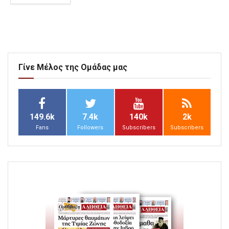
Γίνε Μέλος της Ομάδας μας
149.6k
7.4k
140k
2k
Fans
Followers
Subscribers
Subscribers