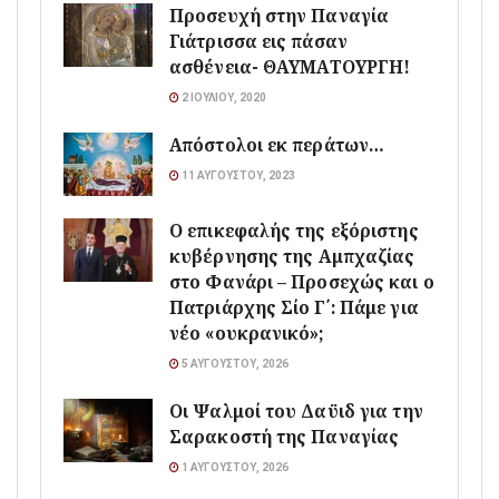
Προσευχή στην Παναγία
Γιάτρισσα εις πάσαν
ασθένεια- ΘΑΥΜΑΤΟΥΡΓΗ!
2 ΙΟΥΛΊΟΥ, 2020
Απόστολοι εκ περάτων…
11 ΑΥΓΟΎΣΤΟΥ, 2023
Ο επικεφαλής της εξόριστης
κυβέρνησης της Αμπχαζίας
στο Φανάρι – Προσεχώς και ο
Πατριάρχης Σίο Γ΄: Πάμε για
νέο «ουκρανικό»;
5 ΑΥΓΟΎΣΤΟΥ, 2026
Οι Ψαλμοί του Δαϋιδ για την
Σαρακοστή της Παναγίας
1 ΑΥΓΟΎΣΤΟΥ, 2026