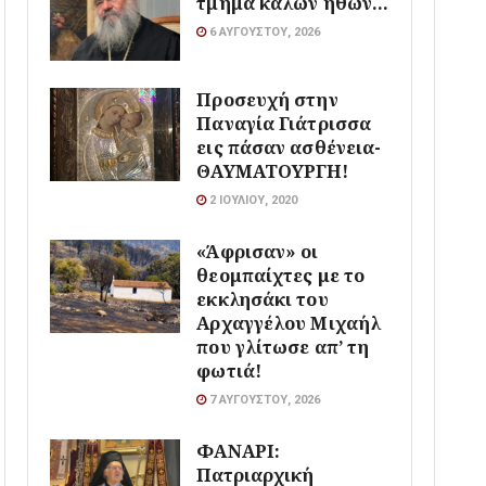
τμήμα καλών ηθών…
6 ΑΥΓΟΎΣΤΟΥ, 2026
Προσευχή στην
Παναγία Γιάτρισσα
εις πάσαν ασθένεια-
ΘΑΥΜΑΤΟΥΡΓΗ!
2 ΙΟΥΛΊΟΥ, 2020
«Άφρισαν» οι
θεομπαίχτες με το
εκκλησάκι του
Αρχαγγέλου Μιχαήλ
που γλίτωσε απ’ τη
φωτιά!
7 ΑΥΓΟΎΣΤΟΥ, 2026
ΦΑΝΑΡΙ:
Πατριαρχική