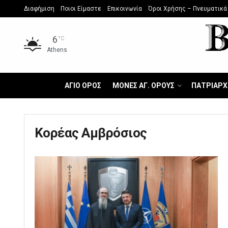
Διαφήμιση
Ποιοι Είμαστε
Επικοινωνία
Όροι Χρήσης – Πνευματικά
6
°C
Athens
ΑΓΙΟ ΟΡΟΣ
ΜΟΝΕΣ ΑΓ. ΟΡΟΥΣ
ΠΑΤΡΙΑΡΧ
Κορέας Αμβρόσιος