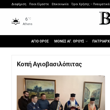
Διαφήμιση
Ποιοι Είμαστε
Επικοινωνία
Όροι Χρήσης – Πνευματικά
6
°C
Athens
ΑΓΙΟ ΟΡΟΣ
ΜΟΝΕΣ ΑΓ. ΟΡΟΥΣ
ΠΑΤΡΙΑΡΧ
Κοπή Αγιοβασιλόπιτας