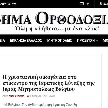
 Δικαιώματα
TV
RA
ΕΙΑ
ΕΚΚΛΗΣΙΑ ΕΛΛΑΔΟΣ
ΜΗΤΡΟΠΟΛΕΙΣ
ΠΡΟΣΕΥΧΗ
ΜΟ
Η χριστιανική οικογένεια στο
επίκεντρο της Ιερατικής Σύναξης της
Ιεράς Μητροπόλεως Βελγίου
ΑΠΌ
NEWSROOM
6 ΝΟΕΜΒΡΊΟΥ, 2024
Ι.Μ.Βελγίου: Την όγδοη τριήμερη Ιερατική Σύναξη