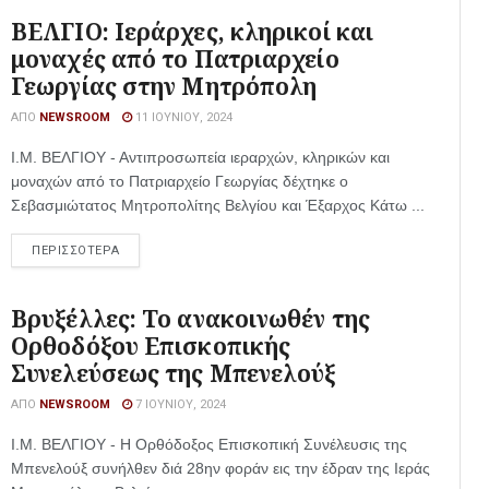
ΒΕΛΓΙΟ: Ιεράρχες, κληρικοί και
μοναχές από το Πατριαρχείο
Γεωργίας στην Μητρόπολη
ΑΠΌ
NEWSROOM
11 ΙΟΥΝΊΟΥ, 2024
Ι.Μ. ΒΕΛΓΙΟΥ - Αντιπροσωπεία ιεραρχών, κληρικών και
μοναχών από το Πατριαρχείο Γεωργίας δέχτηκε ο
Σεβασμιώτατος Μητροπολίτης Βελγίου και Έξαρχος Κάτω ...
ΠΕΡΙΣΣΟΤΕΡΑ
Βρυξέλλες: Το ανακοινωθέν της
Ορθοδόξου Επισκοπικής
Συνελεύσεως της Μπενελούξ
ΑΠΌ
NEWSROOM
7 ΙΟΥΝΊΟΥ, 2024
Ι.Μ. ΒΕΛΓΙΟΥ - Η Ορθόδοξος Επισκοπική Συνέλευσις της
Μπενελούξ συνήλθεν διά 28ην φοράν εις την έδραν της Ιεράς