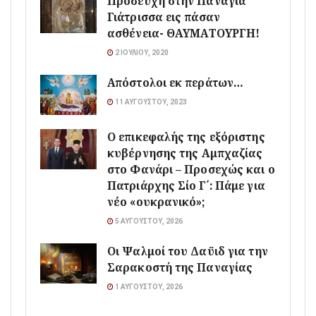
Προσευχή στην Παναγία
Γιάτρισσα εις πάσαν
ασθένεια- ΘΑΥΜΑΤΟΥΡΓΗ!
2 ΙΟΥΛΊΟΥ, 2020
Απόστολοι εκ περάτων…
11 ΑΥΓΟΎΣΤΟΥ, 2023
Ο επικεφαλής της εξόριστης
κυβέρνησης της Αμπχαζίας
στο Φανάρι – Προσεχώς και ο
Πατριάρχης Σίο Γ΄: Πάμε για
νέο «ουκρανικό»;
5 ΑΥΓΟΎΣΤΟΥ, 2026
Οι Ψαλμοί του Δαϋιδ για την
Σαρακοστή της Παναγίας
1 ΑΥΓΟΎΣΤΟΥ, 2026