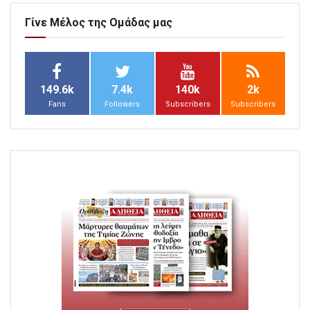
Γίνε Μέλος της Ομάδας μας
149.6k
7.4k
140k
2k
Fans
Followers
Subscribers
Subscribers