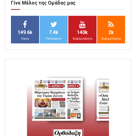
Γίνε Μέλος της Ομάδας μας
149.6k
7.4k
140k
2k
Fans
Followers
Subscribers
Subscribers